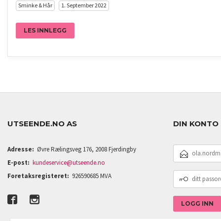
Sminke & Hår
1. September 2022
LES INNLEGG
UTSEENDE.NO AS
DIN KONTO
E-
Adresse:
Øvre Rælingsveg 176, 2008 Fjerdingby
POSTADRESSE
E-post:
kundeservice@utseende.no
DITT
Foretaksregisteret:
926590685 MVA
PASSORD