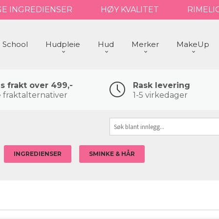
GE INGREDIENSER
HØY KVALITET
RIMELI
 School
Hudpleie
Hud
Merker
MakeUp
is frakt over 499,-
Rask levering
 fraktalternativer
1-5 virkedager
INGREDIENSER
SMINKE & HÅR