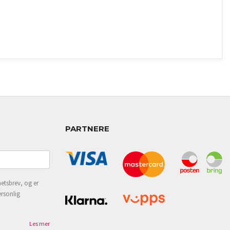
PARTNERE
etsbrev, og er
ersonlig
Les mer