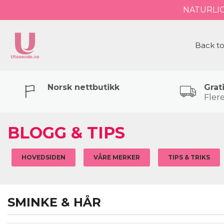
Gå
NATURLI
Lukk
til
innholdet
PRODUKTER
Back to
Norsk nettbutikk
Grat
Flere
BLOGG & TIPS
HOVEDSIDEN
VÅRE MERKER
TIPS & TRIKS
SMINKE & HÅR