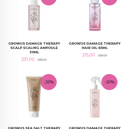
GROWUS DAMAGE THERAPY
GROWUS DAMAGE THERAPY
SCALP SCALING AMPOULE
HAIR OIL 65ML
30ML
Tilbud
Rabatt
215,00
269,00
Tilbud
Rabatt
231,00
289,00
-20%
-20%
GROWUS SEA SALT THERAPY
GROWUS DAMAGE THERAPY