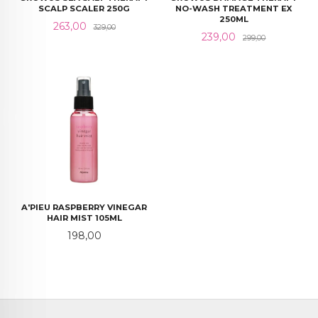
SCALP SCALER 250G
NO-WASH TREATMENT EX
250ML
Tilbud
Rabatt
263,00
329,00
Tilbud
Rabatt
239,00
299,00
A'PIEU RASPBERRY VINEGAR
HAIR MIST 105ML
Pris
198,00