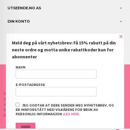
UTSEENDE.NO AS
DIN KONTO
×
NYHETSBREV
Meld deg på vårt nyhetsbrev: Få 15% rabatt på din
PARTNERE
neste ordre og motta unike rabattkoder kun for
abonnenter
NAVN
FRAKT
KJØPSBETINGELSER
SIKKERHET OG PERSONVERN
NYHETSBREV
BLOGG
OFTE STILTE SPØRSMÅL
E-POSTADRESSE
Vår nettbutikk bruker cookies slik at du får en bedre kjøpsopplevelse og vi kan
yte deg bedre service. Vi bruker cookies hovedsaklig til å lagre
innloggingsdetaljer og huske hva du har puttet i handlekurven din. Fortsett å
JEG GODTAR AT DERE SENDER MEG NYHETSBREV, OG
bruke siden som normalt om du godtar dette.
Les mer
eller
endre innstillinger
ER INNFORSTÅTT MED VILKÅRENE FOR BRUK AV
PERSONLIG INFORMASJON
(LES MER)
for cookies.