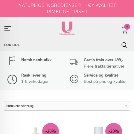
Gå
NATURLIGE INGREDIENSER
HØY KVALITET
til
RIMELIGE PRISER
innholdet
0
FORSIDE
Norsk nettbutikk
Gratis frakt over 499,-
Flere fraktalternativer
Rask levering
Service og kvalitet
1-5 virkedager
Best på pris og kvalitet
-20%
-20%