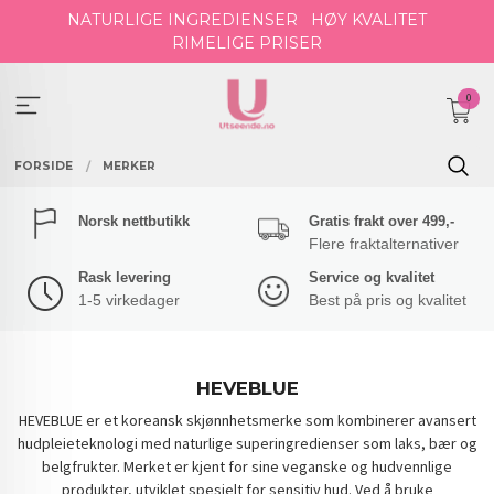
Gå
NATURLIGE INGREDIENSER
HØY KVALITET
til
RIMELIGE PRISER
innholdet
0
FORSIDE
MERKER
Norsk nettbutikk
Gratis frakt over 499,-
Flere fraktalternativer
Rask levering
Service og kvalitet
1-5 virkedager
Best på pris og kvalitet
HEVEBLUE
HEVEBLUE er et koreansk skjønnhetsmerke som kombinerer avansert
hudpleieteknologi med naturlige superingredienser som laks, bær og
belgfrukter.
Merket er kjent for sine veganske og hudvennlige
produkter, utviklet spesielt for sensitiv hud.
Ved å bruke