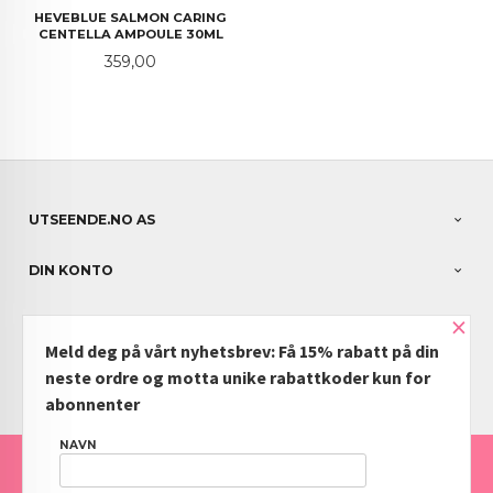
HEVEBLUE SALMON CARING
CENTELLA AMPOULE 30ML
Pris
359,00
UTSEENDE.NO AS
DIN KONTO
×
NYHETSBREV
Meld deg på vårt nyhetsbrev: Få 15% rabatt på din
PARTNERE
neste ordre og motta unike rabattkoder kun for
abonnenter
NAVN
FRAKT
KJØPSBETINGELSER
SIKKERHET OG PERSONVERN