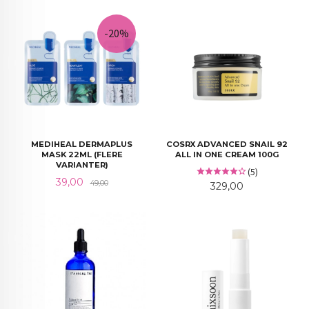
-20%
MEDIHEAL DERMAPLUS
COSRX ADVANCED SNAIL 92
MASK 22ML (FLERE
ALL IN ONE CREAM 100G
VARIANTER)
(5)
Tilbud
Rabatt
39,00
49,00
Pris
329,00