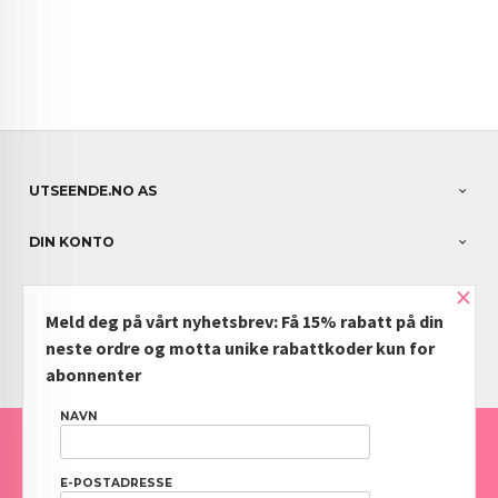
UTSEENDE.NO AS
DIN KONTO
×
NYHETSBREV
Meld deg på vårt nyhetsbrev: Få 15% rabatt på din
PARTNERE
neste ordre og motta unike rabattkoder kun for
abonnenter
NAVN
FRAKT
KJØPSBETINGELSER
SIKKERHET OG PERSONVERN
NYHETSBREV
BLOGG
OFTE STILTE SPØRSMÅL
E-POSTADRESSE