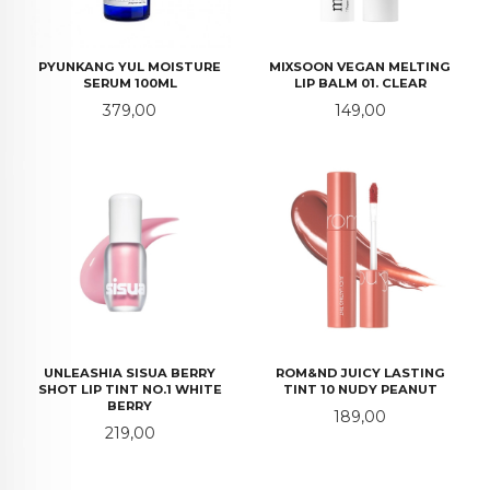
PYUNKANG YUL MOISTURE
MIXSOON VEGAN MELTING
SERUM 100ML
LIP BALM 01. CLEAR
Pris
Pris
379,00
149,00
UNLEASHIA SISUA BERRY
ROM&ND JUICY LASTING
SHOT LIP TINT NO.1 WHITE
TINT 10 NUDY PEANUT
BERRY
Pris
189,00
Pris
219,00