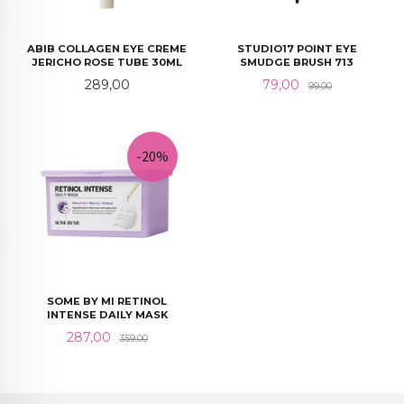
ABIB COLLAGEN EYE CREME
STUDIO17 POINT EYE
JERICHO ROSE TUBE 30ML
SMUDGE BRUSH 713
Pris
Tilbud
Rabatt
289,00
79,00
99,00
-20%
SOME BY MI RETINOL
INTENSE DAILY MASK
Tilbud
Rabatt
287,00
359,00