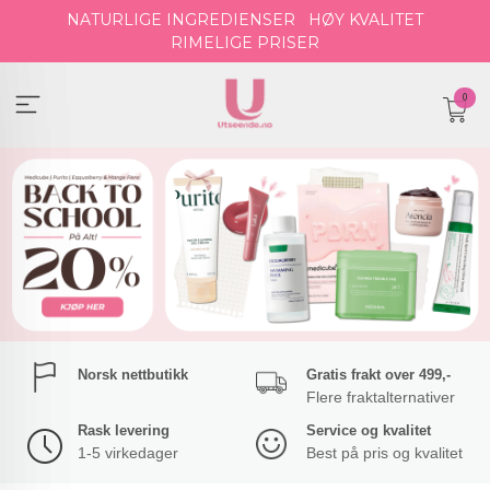
Gå
NATURLIGE INGREDIENSER
HØY KVALITET
til
RIMELIGE PRISER
innholdet
0
Norsk nettbutikk
Gratis frakt over 499,-
Flere fraktalternativer
Rask levering
Service og kvalitet
1-5 virkedager
Best på pris og kvalitet