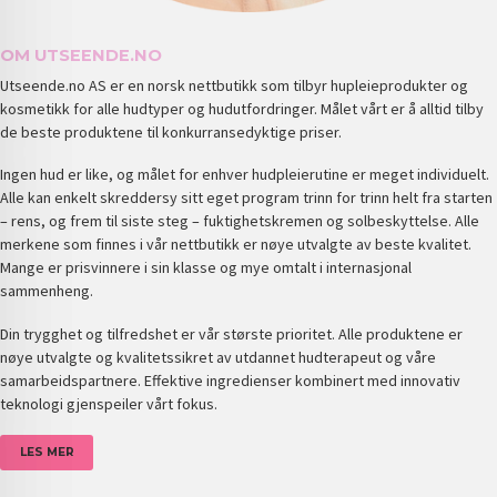
OM UTSEENDE.NO
Utseende.no AS er en norsk nettbutikk som tilbyr hupleieprodukter og
kosmetikk for alle hudtyper og hudutfordringer. Målet vårt er å alltid tilby
de beste produktene til konkurransedyktige priser.
Ingen hud er like, og målet for enhver hudpleierutine er meget individuelt.
Alle kan enkelt skreddersy sitt eget program trinn for trinn helt fra starten
– rens, og frem til siste steg – fuktighetskremen og solbeskyttelse. Alle
merkene som finnes i vår nettbutikk er nøye utvalgte av beste kvalitet.
Mange er prisvinnere i sin klasse og mye omtalt i internasjonal
sammenheng.
Din trygghet og tilfredshet er vår største prioritet. Alle produktene er
nøye utvalgte og kvalitetssikret av utdannet hudterapeut og våre
samarbeidspartnere. Effektive ingredienser kombinert med innovativ
teknologi gjenspeiler vårt fokus.
LES MER