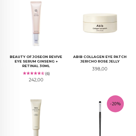
BEAUTY OF JOSEON REVIVE
ABIB COLLAGEN EYE PATCH
EYE SERUM GINSENG +
JERICHO ROSE JELLY
RETINAL 30ML
Pris
398,00
(6)
Pris
242,00
-20%