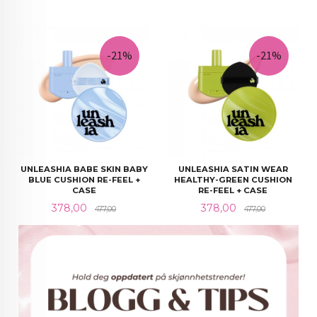
-21%
-21%
UNLEASHIA BABE SKIN BABY
UNLEASHIA SATIN WEAR
BLUE CUSHION RE-FEEL +
HEALTHY-GREEN CUSHION
CASE
RE-FEEL + CASE
Tilbud
Rabatt@
Tilbud
Rabatt@
378,00
378,00
477,00
477,00