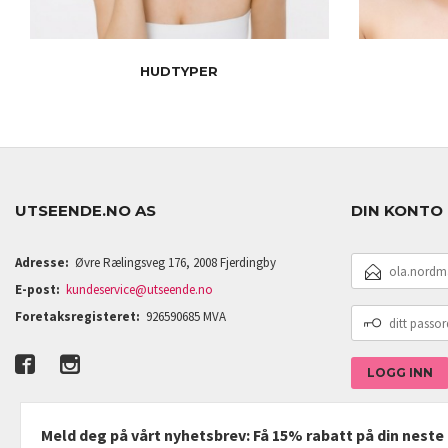
HUDTYPER
UTSEENDE.NO AS
DIN KONTO
E-
Adresse:
Øvre Rælingsveg 176, 2008 Fjerdingby
POSTADRESSE
E-post:
kundeservice@utseende.no
DITT
Foretaksregisteret:
926590685 MVA
PASSORD
Meld deg på vårt nyhetsbrev: Få 15% rabatt på din nest