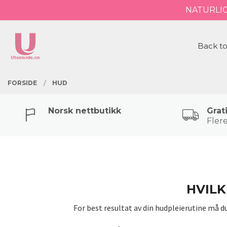
Gå
NATURLI
Lukk
til
innholdet
PRODUKTER
Back to
FORSIDE
HUD
Norsk nettbutikk
Grat
Flere
HVILK
For best resultat av din hudpleierutine må d