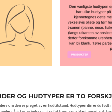
DER OG HUDTYPER ER TO FORSKJ
urdere om den er preget av en hudtilstand. Hudtypen din er du fø
nder påvirkes av indre og ytre faktorer, som blant annet sol, tørr