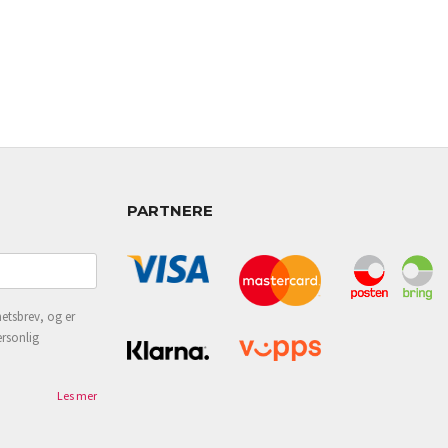
PARTNERE
etsbrev, og er
ersonlig
Les mer