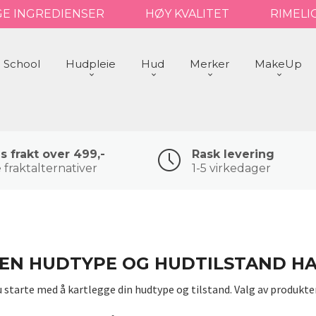
GE INGREDIENSER
HØY KVALITET
RIMELI
 School
Hudpleie
Hud
Merker
MakeUp
is frakt over 499,-
Rask levering
 fraktalternativer
1-5 virkedager
EN HUDTYPE OG HUDTILSTAND HA
u starte med å kartlegge din hudtype og tilstand. Valg av produkte