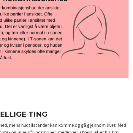
ELLIGE TING
dt med, mens hudtilstander kan komme og gå gjennom livet. Med
 ute- og inneluft, hormoner, medisiner, stress, eller bruk av