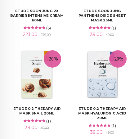
ETUDE SOON JUNG 2X
ETUDE SOON JUNG
BARRIER INTENSIVE CREAM
PANTHENSOSIDE SHEET
60ML
MASK 25ML
(6)
(1)
Tilbud
Rabatt
Tilbud
Rabatt
223,00
39,00
279,00
49,00
-20%
-20%
ETUDE 0.2 THERAPY AIR
ETUDE 0.2 THERAPY AIR
MASK SNAIL 20ML
MASK HYALURONIC ACID
20ML
(1)
(1)
Tilbud
Rabatt
39,00
49,00
Tilbud
Rabatt
39,00
49,00