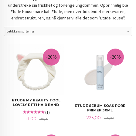
understreke sin friskhet og forlenge ungdommen. Opprinnelig ble
Etude House bare kalt Etude, men over tid utvidet merkevaren,
endret strukturen, og nå kjenner vi alle det som "Etude House".
-20%
-20%
ETUDE MY BEAUTY TOOL
LOVELY ETTI HAIR BAND
ETUDE SEBUM SOAK PORE
PRIMER 30ML
(1)
Tilbud
Rabatt
223,00
Tilbud
Rabatt
111,00
279,00
139,00