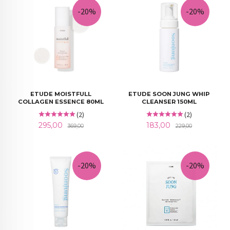
-20%
-20%
ETUDE MOISTFULL
ETUDE SOON JUNG WHIP
COLLAGEN ESSENCE 80ML
CLEANSER 150ML
(2)
(2)
Tilbud
Rabatt
Tilbud
Rabatt
295,00
183,00
369,00
229,00
-20%
-20%