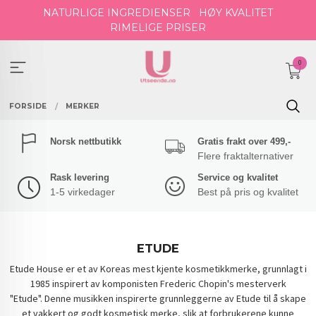
Gå
NATURLIGE INGREDIENSER
HØY KVALITET
til
RIMELIGE PRISER
innholdet
0
FORSIDE
MERKER
Norsk nettbutikk
Gratis frakt over 499,-
Flere fraktalternativer
Rask levering
Service og kvalitet
1-5 virkedager
Best på pris og kvalitet
ETUDE
Etude House er et av Koreas mest kjente kosmetikkmerke, grunnlagt i
1985 inspirert av komponisten Frederic Chopin's mesterverk
"Etude". Denne musikken inspirerte grunnleggerne av Etude til å skape
et vakkert og godt kosmetisk merke, slik at forbrukerene kunne