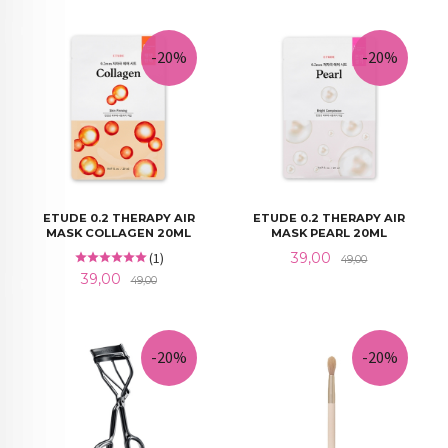
-20%
-20%
ETUDE 0.2 THERAPY AIR
ETUDE 0.2 THERAPY AIR
MASK COLLAGEN 20ML
MASK PEARL 20ML
Tilbud
Rabatt
(1)
39,00
49,00
Tilbud
Rabatt
39,00
49,00
-20%
-20%