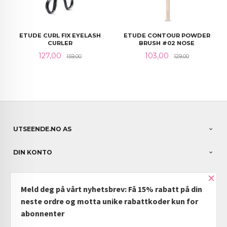
ETUDE CURL FIX EYELASH
ETUDE CONTOUR POWDER
CURLER
BRUSH #02 NOSE
Tilbud
Rabatt
Tilbud
Rabatt
127,00
103,00
159,00
129,00
UTSEENDE.NO AS
DIN KONTO
×
NYHETSBREV
Meld deg på vårt nyhetsbrev: Få 15% rabatt på din
PARTNERE
neste ordre og motta unike rabattkoder kun for
abonnenter