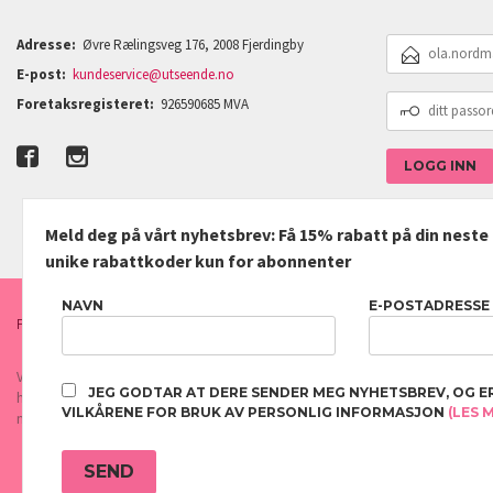
E-
Adresse:
Øvre Rælingsveg 176, 2008 Fjerdingby
POSTADRESSE
E-post:
kundeservice@utseende.no
DITT
Foretaksregisteret:
926590685 MVA
PASSORD
Meld deg på vårt nyhetsbrev: Få 15% rabatt på din nest
unike rabattkoder kun for abonnenter
NAVN
E-POSTADRESSE
FRAKT
KJØPSBETINGELSER
SIKKERHET OG PERSONVERN
Vår nettbutikk bruker cookies slik at du får en bedre kjøpsopplevelse og vi kan yt
JEG GODTAR AT DERE SENDER MEG NYHETSBREV, OG E
hovedsaklig til å lagre innloggingsdetaljer og huske hva du har puttet i handleku
VILKÅRENE FOR BRUK AV PERSONLIG INFORMASJON
(LES 
normalt om du godtar dette.
Les mer
eller
endre innstillinger for cookies.