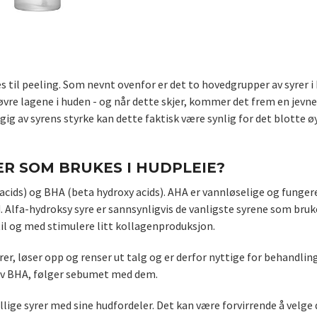
es til peeling. Som nevnt ovenfor er det to hovedgrupper av syrer i
vre lagene i huden - og når dette skjer, kommer det frem en jevne
g av syrens styrke kan dette faktisk være synlig for det blotte øy
ER SOM BRUKES I HUDPLEIE?
cids) og BHA (beta hydroxy acids). AHA er vannløselige og funger
. Alfa-hydroksy syre er sannsynligvis de vanligste syrene som bruke
n til og med stimulere litt kollagenproduksjon.
rer, løser opp og renser ut talg og er derfor nyttige for behandlin
t av BHA, følger sebumet med dem.
lige syrer med sine hudfordeler. Det kan være forvirrende å velge 