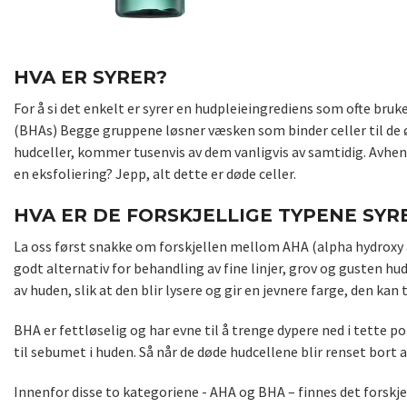
HVA ER SYRER?
For å si det enkelt er syrer en hudpleieingrediens som ofte bruk
(BHAs) Begge gruppene løsner væsken som binder celler til de ø
hudceller, kommer tusenvis av dem vanligvis av samtidig. Avhengi
en eksfoliering? Jepp, alt dette er døde celler.
HVA ER DE FORSKJELLIGE TYPENE SYR
La oss først snakke om forskjellen mellom AHA (alpha hydroxy a
godt alternativ for behandling av fine linjer, grov og gusten hud
av huden, slik at den blir lysere og gir en jevnere farge, den ka
BHA er fettløselig og har evne til å trenge dypere ned i tette po
til sebumet i huden. Så når de døde hudcellene blir renset bor
Innenfor disse to kategoriene - AHA og BHA – finnes det forskjel