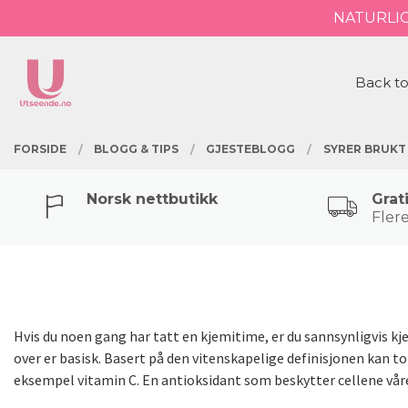
Gå
NATURLI
Lukk
til
innholdet
PRODUKTER
Back to
FORSIDE
BLOGG & TIPS
GJESTEBLOGG
SYRER BRUKT 
Norsk nettbutikk
Grat
Flere
Hvis du noen gang har tatt en kjemitime, er du sannsynligvis kje
over er basisk. Basert på den vitenskapelige definisjonen kan t
eksempel vitamin C. En antioksidant som beskytter cellene vår