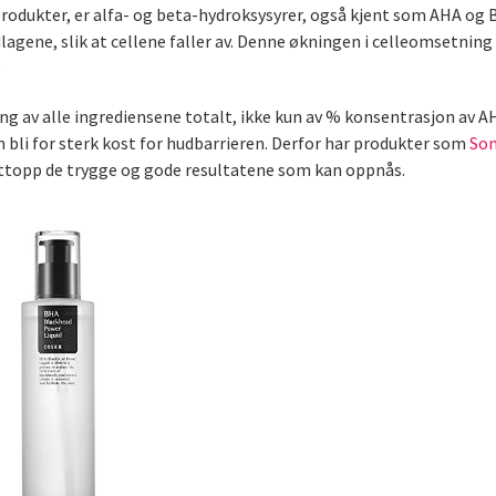
odukter, er alfa- og beta-hydroksysyrer, også kjent som AHA og B
lagene, slik at cellene faller av. Denne økningen i celleomsetning 
?
g av alle ingrediensene totalt, ikke kun av % konsentrasjon av AH
 bli for sterk kost for hudbarrieren. Derfor har produkter som
Som
ettopp de trygge og gode resultatene som kan oppnås.