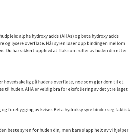
 hudpleie: alpha hydroxy acids (AHAs) og beta hydroxy acids
re og lysere overflate. Når syren løser opp bindingen mellom
e. Du har sikkert opplevd at flak som ruller av huden din etter
er hovedsakelig på hudens overflate, noe som gjør dem til et
s til huden. AHA er veldig bra for eksfoliering av det ytre laget
g og forebygging av kviser. Beta hydroksy syre binder seg faktisk
den beste syren for huden din, men bare slapp helt av vi hjelper