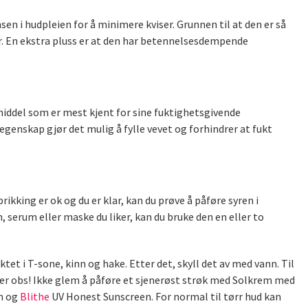
sen i hudpleien for å minimere kviser. Grunnen til at den er så
er. En ekstra pluss er at den har betennelsesdempende
middel som er mest kjent for sine fuktighetsgivende
genskap gjør det mulig å fylle vevet og forhindrer at fukt
kking er ok og du er klar, kan du prøve å påføre syren i
 serum eller maske du liker, kan du bruke den en eller to
et i T-sone, kinn og hake. Etter det, skyll det av med vann. Til
 vær obs! Ikke glem å påføre et sjenerøst strøk med Solkrem med
in og
Blithe
UV Honest Sunscreen. For normal til tørr hud kan