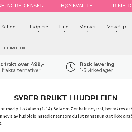
GE INGREDIENSER
HØY KVALITET
RIMELI
 School
Hudpleie
Hud
Merker
MakeUp
I HUDPLEIEN
is frakt over 499,-
Rask levering
 fraktalternativer
1-5 virkedager
SYRER BRUKT I HUDPLEIEN
nt med pH-skalaen (1-14). Selv om 7 er helt nøytral, betraktes eth
onnevis av hudpleieingredienser som du i utgangspunktet ikke anså
e.