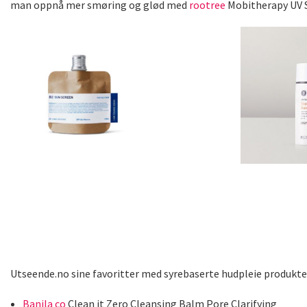
man oppnå mer smøring og glød med
rootree
Mobitherapy UV 
Utseende.no sine favoritter med syrebaserte hudpleie produkte
Banila co
Clean it Zero Cleansing Balm Pore Clarifying