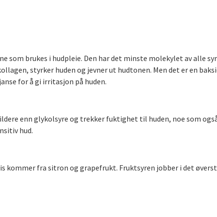
ene som brukes i hudpleie. Den har det minste molekylet av alle syr
kollagen, styrker huden og jevner ut hudtonen. Men det er en baks
anse for å gi irritasjon på huden.
ldere enn glykolsyre og trekker fuktighet til huden, noe som også 
sitiv hud.
is kommer fra sitron og grapefrukt. Fruktsyren jobber i det øvers