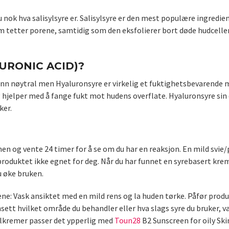
 nok hva salisylsyre er. Salisylsyre er den mest populære ingredien
som tetter porene, samtidig som den eksfolierer bort døde hudcell
URONIC ACID)?
e enn nøytral men Hyaluronsyre er virkelig et fuktighetsbevarende 
 hjelper med å fange fukt mot hudens overflate. Hyaluronsyre sin e
ker.
g vente 24 timer for å se om du har en reaksjon. En mild svie/pri
roduktet ikke egnet for deg. Når du har funnet en syrebasert krem,
u øke bruken.
e: Vask ansiktet med en mild rens og la huden tørke. Påfør produkt
nsett hvilket område du behandler eller hva slags syre du bruker,
solkremer passer det ypperlig med
Toun28
B2 Sunscreen for oily Sk