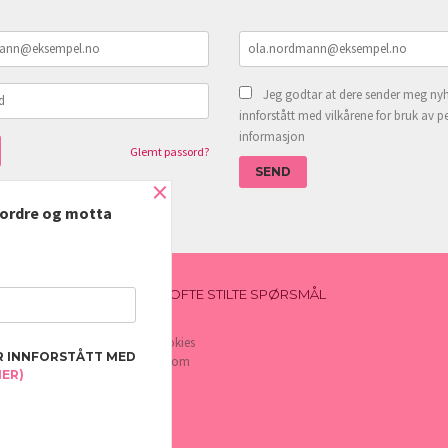
Jeg godtar at dere sender meg nyh
innforstått med vilkårene for bruk av p
informasjon
Glemt passord?
×
e ordre og motta
NYHETSBREV
BLOGG
OFTE STILTE SPØRSMÅL
e deg bedre service. Vi bruker cookies
R INNFORSTÅTT MED
rven din. Fortsett å bruke siden som
MER)