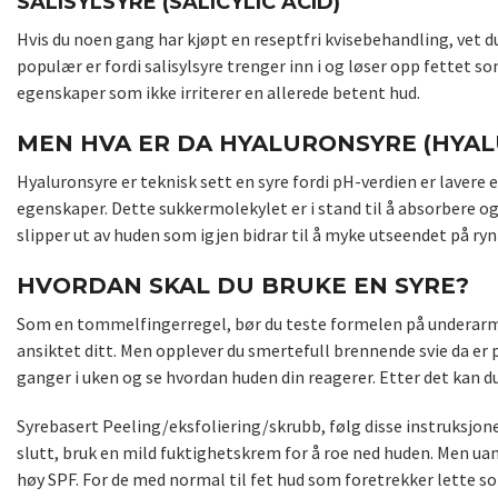
SALISYLSYRE (SALICYLIC ACID)
Hvis du noen gang har kjøpt en reseptfri kvisebehandling, vet du
populær er fordi salisylsyre trenger inn i og løser opp fettet 
egenskaper som ikke irriterer en allerede betent hud.
MEN HVA ER DA HYALURONSYRE (HYAL
Hyaluronsyre er teknisk sett en syre fordi pH-verdien er laver
egenskaper. Dette sukkermolekylet er i stand til å absorbere og
slipper ut av huden som igjen bidrar til å myke utseendet på ryn
HVORDAN SKAL DU BRUKE EN SYRE?
Som en tommelfingerregel, bør du teste formelen på underarmen o
ansiktet ditt. Men opplever du smertefull brennende svie da er p
ganger i uken og se hvordan huden din reagerer. Etter det kan d
Syrebasert Peeling/eksfoliering/skrubb, følg disse instruksjonen
slutt, bruk en mild fuktighetskrem for å roe ned huden. Men ua
høy SPF. For de med normal til fet hud som foretrekker lette 