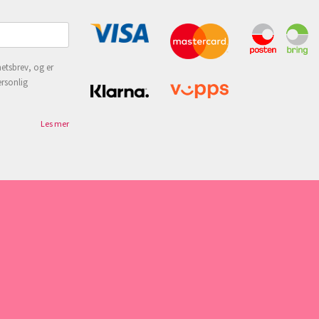
etsbrev, og er
ersonlig
Les mer