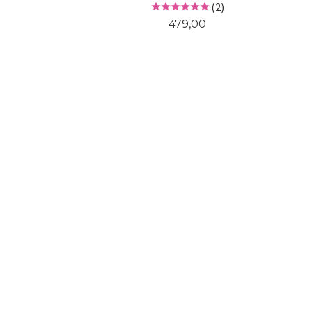
(2)
Pris
479,00
KJØP