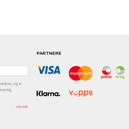
PARTNERE
etsbrev, og er
ersonlig
Les mer