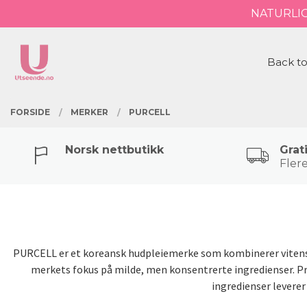
Gå
NATURLI
Lukk
til
innholdet
PRODUKTER
Back to
FORSIDE
MERKER
PURCELL
Norsk nettbutikk
Grat
Flere
PURCELL er et koreansk hudpleiemerke som kombinerer vitenskap
merkets fokus på milde, men konsentrerte ingredienser. Pr
ingredienser levere