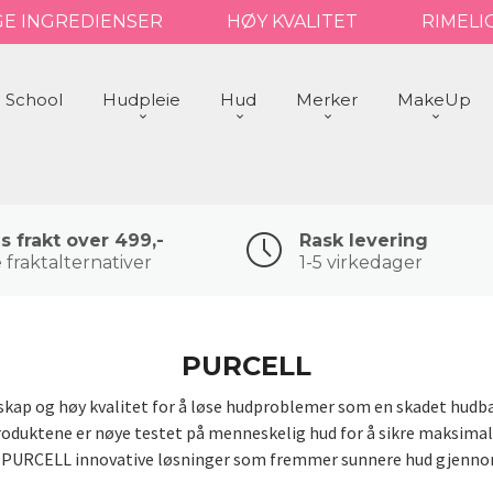
GE INGREDIENSER
HØY KVALITET
RIMELI
 School
Hudpleie
Hud
Merker
MakeUp
is frakt over 499,-
Rask levering
 fraktalternativer
1-5 virkedager
PURCELL
 og høy kvalitet for å løse hudproblemer som en skadet hudbarri
oduktene er nøye testet på menneskelig hud for å sikre maksimal e
r PURCELL innovative løsninger som fremmer sunnere hud gjenno