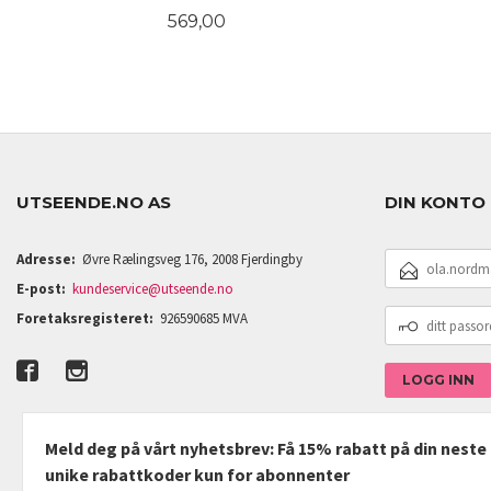
Pris
569,00
KJØP
UTSEENDE.NO AS
DIN KONTO
E-
Adresse:
Øvre Rælingsveg 176, 2008 Fjerdingby
POSTADRESSE
E-post:
kundeservice@utseende.no
DITT
Foretaksregisteret:
926590685 MVA
PASSORD
Meld deg på vårt nyhetsbrev: Få 15% rabatt på din nest
unike rabattkoder kun for abonnenter