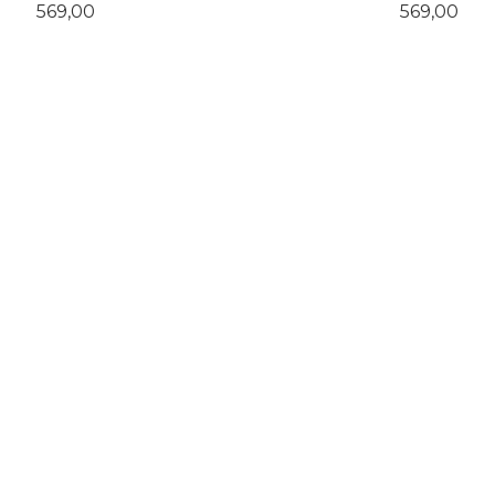
Pris
Pris
569,00
569,00
KJØP
KJØP