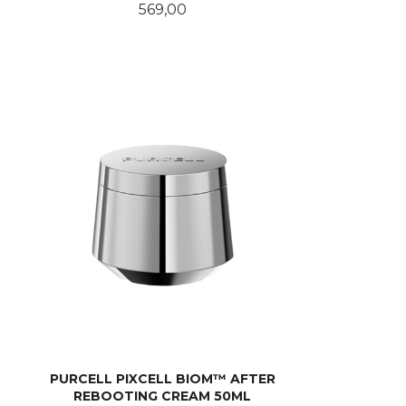
Pris
569,00
KJØP
PURCELL PIXCELL BIOM™ AFTER
REBOOTING CREAM 50ML