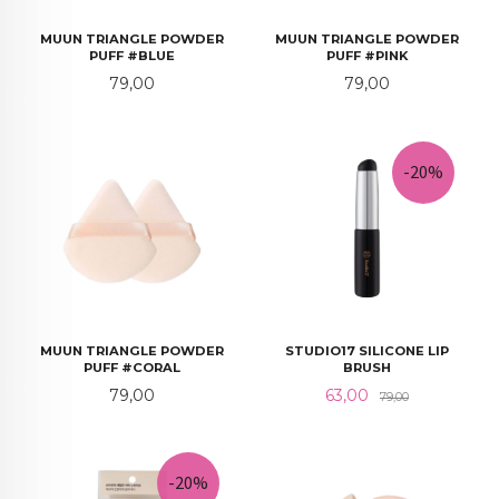
MUUN TRIANGLE POWDER
MUUN TRIANGLE POWDER
PUFF #BLUE
PUFF #PINK
Pris
Pris
79,00
79,00
-20%
MUUN TRIANGLE POWDER
STUDIO17 SILICONE LIP
PUFF #CORAL
BRUSH
Pris
Tilbud
Rabatt
79,00
63,00
79,00
-20%