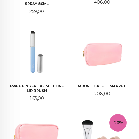
Pris
408,00
SPRAY 80ML
Pris
259,00
FWEE FINGERLIKE SILICONE
MUUN TOALETTMAPPE L
LIP BRUSH
Pris
208,00
Pris
143,00
-20%