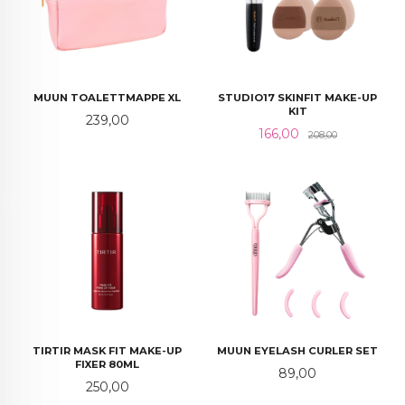
MUUN TOALETTMAPPE XL
STUDIO17 SKINFIT MAKE-UP
KIT
Pris
239,00
Tilbud
Rabatt
166,00
208,00
TIRTIR MASK FIT MAKE-UP
MUUN EYELASH CURLER SET
FIXER 80ML
Pris
89,00
Pris
250,00