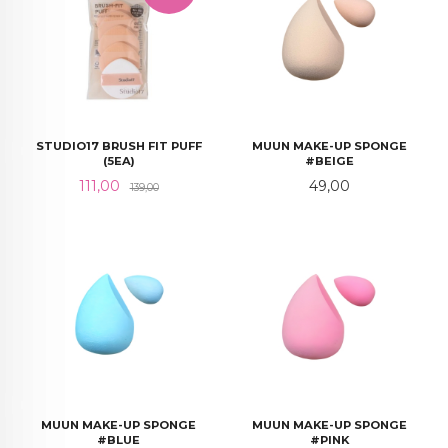
STUDIO17 BRUSH FIT PUFF
MUUN MAKE-UP SPONGE
(5EA)
#BEIGE
Tilbud
Rabatt
Pris
111,00
49,00
139,00
MUUN MAKE-UP SPONGE
MUUN MAKE-UP SPONGE
#BLUE
#PINK