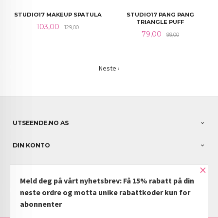
STUDIO17 MAKEUP SPATULA
STUDIO17 PANG PANG
TRIANGLE PUFF
Tilbud
Rabatt
103,00
129,00
Tilbud
Rabatt
79,00
99,00
Neste ›
UTSEENDE.NO AS
DIN KONTO
×
NYHETSBREV
Meld deg på vårt nyhetsbrev: Få 15% rabatt på din
PARTNERE
neste ordre og motta unike rabattkoder kun for
abonnenter