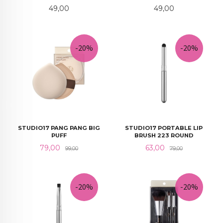
Pris
Pris
49,00
49,00
-20%
-20%
STUDIO17 PANG PANG BIG
STUDIO17 PORTABLE LIP
PUFF
BRUSH 223 ROUND
Tilbud
Rabatt
Tilbud
Rabatt
79,00
63,00
99,00
79,00
-20%
-20%