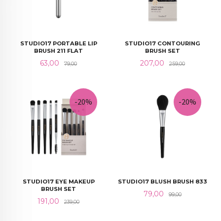
STUDIO17 PORTABLE LIP
STUDIO17 CONTOURING
BRUSH 211 FLAT
BRUSH SET
Tilbud
Rabatt
Tilbud
Rabatt
63,00
207,00
79,00
259,00
-20%
-20%
STUDIO17 EYE MAKEUP
STUDIO17 BLUSH BRUSH 833
BRUSH SET
Tilbud
Rabatt
79,00
99,00
Tilbud
Rabatt
191,00
239,00