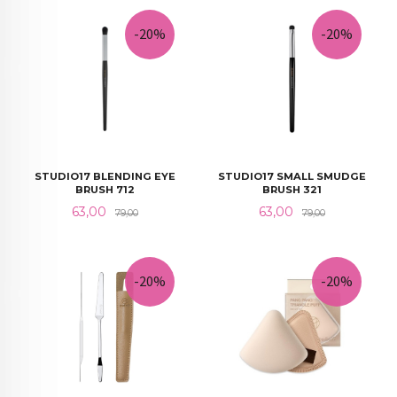
-20%
-20%
STUDIO17 BLENDING EYE
STUDIO17 SMALL SMUDGE
BRUSH 712
BRUSH 321
Tilbud
Rabatt
Tilbud
Rabatt
63,00
63,00
79,00
79,00
-20%
-20%