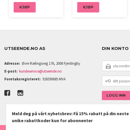
KJØP
KJØP
UTSEENDE.NO AS
DIN KONTO
E-
Adresse:
Øvre Rælingsveg 176, 2008 Fjerdingby
POSTADRESSE
E-post:
kundeservice@utseende.no
DITT
Foretaksregisteret:
926590685 MVA
PASSORD
Meld deg på vårt nyhetsbrev: Få 15% rabatt på din nest
unike rabattkoder kun for abonnenter