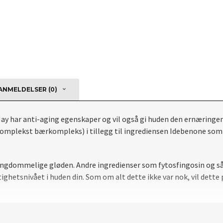
NMELDELSER (0)
y har anti-aging egenskaper og vil også gi huden den ernæringen
plekst bærkompleks) i tillegg til ingrediensen Idebenone som sam
n ungdommelige gløden.
Andre ingredienser som fytosfingosin og så
ighetsnivået i huden din.
Som om alt dette ikke var nok, vil dett