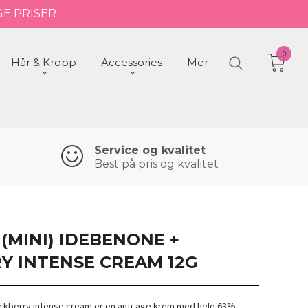
GE PRISER
0
Hår & Kropp
Accessories
Mer
Service og kvalitet
Best på pris og kvalitet
(MINI) IDEBENONE +
Y INTENSE CREAM 12G
kberry intense cream er en anti-age krem med hele 63%