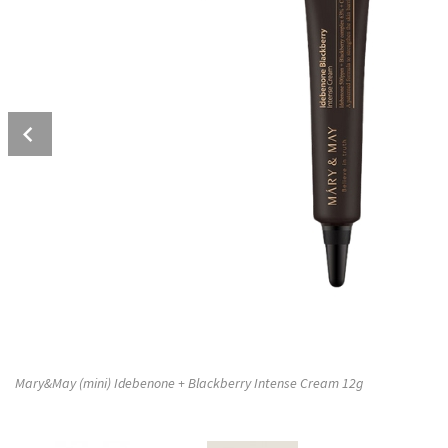
Prev
Mary&May (mini) Idebenone + Blackberry Intense Cream 12g