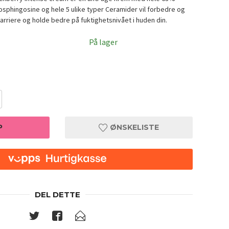
sphingosine og hele 5 ulike typer Ceramider vil forbedre og
arriere og holde bedre på fuktighetsnivået i huden din.
På lager
P
ØNSKELISTE
DEL DETTE
 Intense Cream 12g
Mary&Ma