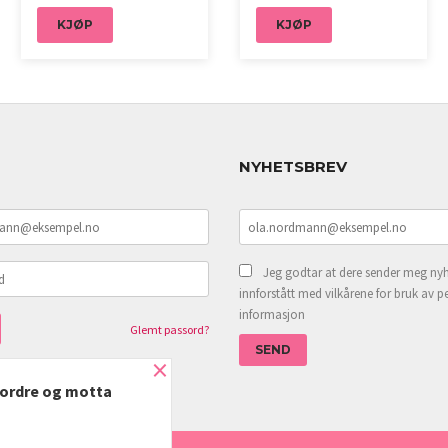
KJØP
KJØP
NYHETSBREV
Jeg godtar at dere sender meg nyh
innforstått med vilkårene for bruk av p
informasjon
Glemt passord?
×
e ordre og motta