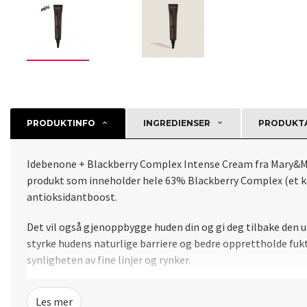
PRODUKTINFO
INGREDIENSER
PRODUKTA
Idebenone + Blackberry Complex Intense Cream fra Mary&Ma
produkt som inneholder hele 63% Blackberry Complex (et kom
antioksidantboost.
Det vil også gjenoppbygge huden din og gi deg tilbake de
styrke hudens naturlige barriere og bedre opprettholde fukt
synligheten av fine linjer og rynker.
Bruksanvisning:
Les mer