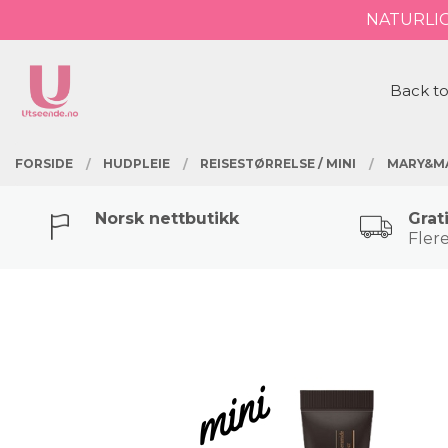
Gå
NATURLI
Lukk
til
innholdet
PRODUKTER
Back to
FORSIDE
HUDPLEIE
REISESTØRRELSE / MINI
MARY&MA
Norsk nettbutikk
Grat
Flere