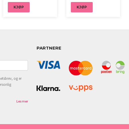
KJØP
KJØP
PARTNERE
etsbrev, og er
ersonlig
Les mer