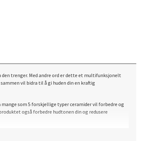
 den trenger.
Med andre ord er dette et multifunksjonelt
men vil bidra til å gi huden din en kraftig
 mange som 5 forskjellige typer ceramider vil forbedre og
e produktet også forbedre hudtonen din og redusere