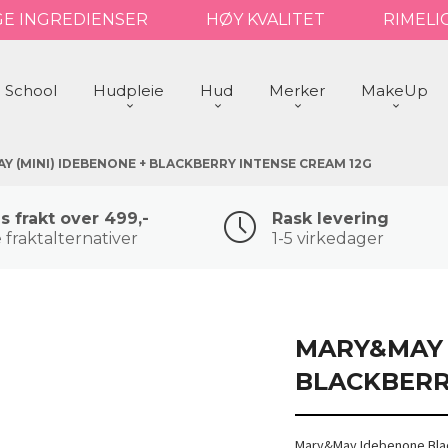
GE INGREDIENSER
HØY KVALITET
RIMELI
 School
Hudpleie
Hud
Merker
MakeUp
Y (MINI) IDEBENONE + BLACKBERRY INTENSE CREAM 12G
is frakt over 499,-
Rask levering
 fraktalternativer
1-5 virkedager
MARY&MAY 
BLACKBERR
Mary&May Idebenone Blac