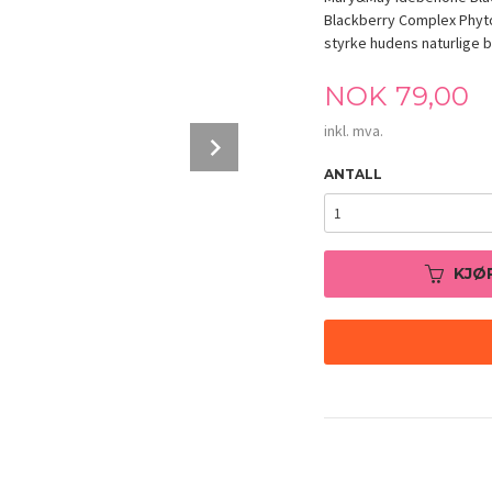
Blackberry Complex Phyto
styrke hudens naturlige b
Pris
NOK
79,00
inkl. mva.
Next
ANTALL
KJØ
Mary&May (mini) Idebenone + Blackberry