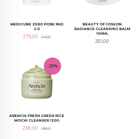
MEDICUBE ZERO PORE PAD
BEAUTY OF JOSEON
2.0
RADIANCE CLEANSING BALM
100ML
Tilbud
Rabatt
279,00
349,00
Pris
251,00
-20%
ARENCIA FRESH GREEN RICE
MOCHI CLEANSER 120G
Tilbud
Rabatt
238,00
298,00