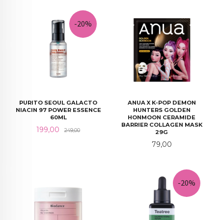
-20%
PURITO SEOUL GALACTO
ANUA X K-POP DEMON
NIACIN 97 POWER ESSENCE
HUNTERS GOLDEN
60ML
HONMOON CERAMIDE
BARRIER COLLAGEN MASK
Tilbud
Rabatt
199,00
249,00
29G
Pris
79,00
-20%