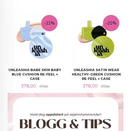
-21%
-21%
UNLEASHIA BABE SKIN BABY
UNLEASHIA SATIN WEAR
BLUE CUSHION RE-FEEL +
HEALTHY-GREEN CUSHION
CASE
RE-FEEL + CASE
Tilbud
Rabatt@
Tilbud
Rabatt@
378,00
378,00
477,00
477,00