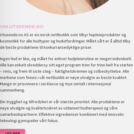
OM UTSEENDE.NO
Utseende.no AS er en norsk nettbutikk som tilbyr hupleieprodukter og
kosmetikk for alle hudtyper og hudutfordringer. Målet vårt er å alltid tilby
de beste produktene til konkurransedyktige priser.
Ingen hud er like, og målet for enhver hudpleierutine er meget individuelt.
Alle kan enkelt skreddersy sitt eget program trinn for trinn helt fra starten
– rens, og frem til siste steg – fuktighetskremen og solbeskyttelse. Alle
merkene som finnes i vår nettbutikk er nøye utvalgte av beste kvalitet.
Mange er prisvinnere i sin klasse og mye omtalt i internasjonal
sammenheng.
Din trygghet og tilfredshet er vår største prioritet. Alle produktene er
nøye utvalgte og kvalitetssikret av utdannet hudterapeut og våre
samarbeidspartnere. Effektive ingredienser kombinert med innovativ
teknologi gjenspeiler vårt fokus.
LES MER