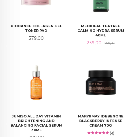
BIODANCE COLLAGEN GEL
MEDIHEAL TEATREE
TONER PAD
CALMING HYDRA SERUM
40ML
Pris
379,00
Tilbud
Rabatt
239,00
299,00
JUMISO ALL DAY VITAMIN
MARY&MAY IDEBENONE
BRIGHTENING AND
BLACKBERRY INTENSE
BALANCING FACIAL SERUM
CREAM 70G
30ML
(4)