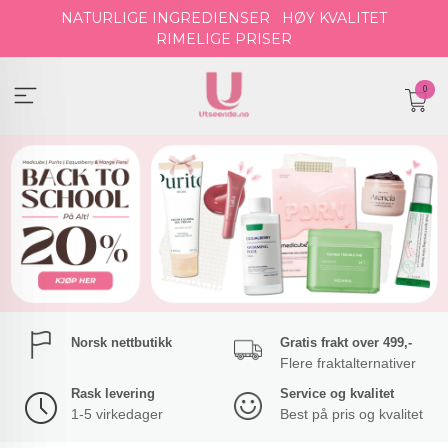
Gå
NATURLIGE INGREDIENSER
HØY KVALITET
til
RIMELIGE PRISER
innholdet
0
Norsk nettbutikk
Gratis frakt over 499,-
Flere fraktalternativer
Rask levering
Service og kvalitet
1-5 virkedager
Best på pris og kvalitet