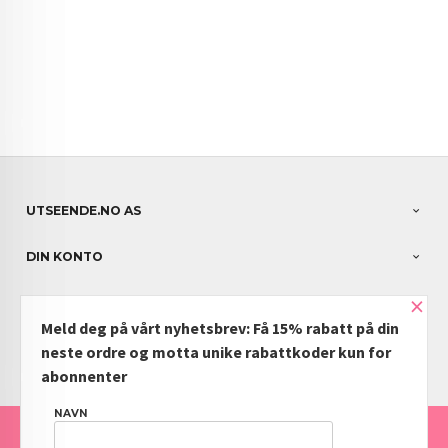
UTSEENDE.NO AS
DIN KONTO
×
NYHETSBREV
Meld deg på vårt nyhetsbrev: Få 15% rabatt på din
PARTNERE
neste ordre og motta unike rabattkoder kun for
abonnenter
NAVN
FRAKT
KJØPSBETINGELSER
SIKKERHET OG PERSONVERN