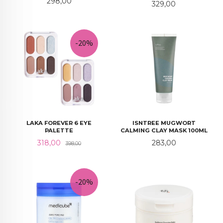
Pris
298,00
Pris
329,00
-20%
LAKA FOREVER 6 EYE
ISNTREE MUGWORT
PALETTE
CALMING CLAY MASK 100ML
Tilbud
Rabatt
Pris
318,00
283,00
398,00
-20%