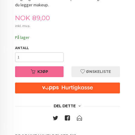
du legger makeup.
Pris
NOK
89,00
inkl. mva.
På lager
ANTALL
KJØP
ØNSKELISTE
DEL DETTE