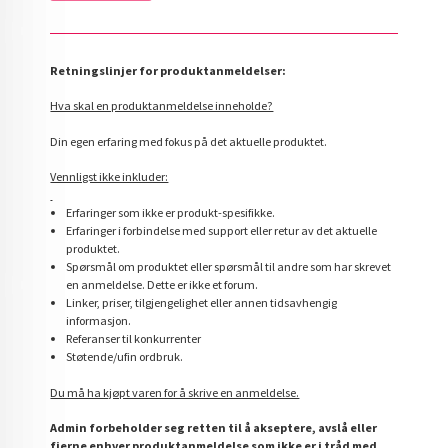
Retningslinjer for produktanmeldelser:
Hva skal en produktanmeldelse inneholde?
Din egen erfaring med fokus på det aktuelle produktet.
Vennligst ikke inkluder:
Erfaringer som ikke er produkt-spesifikke.
Erfaringer i forbindelse med support eller retur av det aktuelle
produktet.
Spørsmål om produktet eller spørsmål til andre som har skrevet
en anmeldelse. Dette er ikke et forum.
Linker, priser, tilgjengelighet eller annen tidsavhengig
informasjon.
Referanser til konkurrenter
Støtende/ufin ordbruk.
Du må ha kjøpt varen for å skrive en anmeldelse.
Admin forbeholder seg retten til å akseptere, avslå eller
fjerne enhver produktanmeldelse som ikke er i tråd med