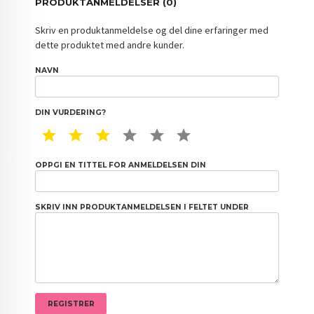
PRODUKTANMELDELSER (0)
Skriv en produktanmeldelse og del dine erfaringer med
dette produktet med andre kunder.
NAVN
DIN VURDERING?
1 STAR
2 STAR
3 STAR
4 STAR
5 STAR
6 STAR
OPPGI EN TITTEL FOR ANMELDELSEN DIN
SKRIV INN PRODUKTANMELDELSEN I FELTET UNDER