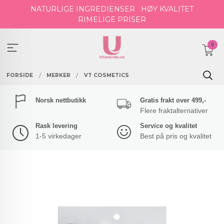
Gå
NATURLIGE INGREDIENSER
HØY KVALITET
til
RIMELIGE PRISER
innholdet
0
FORSIDE
MERKER
VT COSMETICS
Norsk nettbutikk
Gratis frakt over 499,-
Flere fraktalternativer
Rask levering
Service og kvalitet
1-5 virkedager
Best på pris og kvalitet