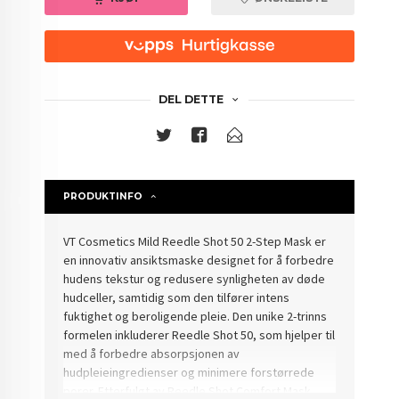
DEL DETTE
PRODUKTINFO
VT Cosmetics Mild Reedle Shot 50 2-Step Mask er
en innovativ ansiktsmaske designet for å forbedre
hudens tekstur og redusere synligheten av døde
hudceller, samtidig som den tilfører intens
fuktighet og beroligende pleie. Den unike 2-trinns
formelen inkluderer Reedle Shot 50, som hjelper til
med å forbedre absorpsjonen av
hudpleieingredienser og minimere forstørrede
porer. Etterfulgt av Reedle Shot Comfort Mask,