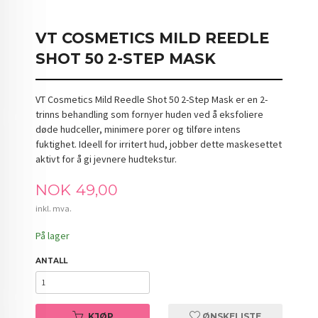
VT COSMETICS MILD REEDLE
SHOT 50 2-STEP MASK
VT Cosmetics Mild Reedle Shot 50 2-Step Mask er en 2-
trinns behandling som fornyer huden ved å eksfoliere
døde hudceller, minimere porer og tilføre intens
fuktighet. Ideell for irritert hud, jobber dette maskesettet
aktivt for å gi jevnere hudtekstur.
Pris
NOK
49,00
inkl. mva.
På lager
ANTALL
KJØP
ØNSKELISTE