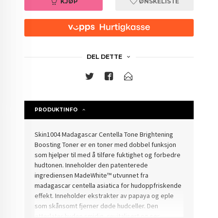
KJØP
ØNSKELISTE
DEL DETTE
PRODUKTINFO
Skin1004 Madagascar Centella Tone Brightening
Boosting Toner er en toner med dobbel funksjon
som hjelper til med å tilføre fuktighet og forbedre
hudtonen. Inneholder den patenterede
ingrediensen MadeWhite™ utvunnet fra
madagascar centella asiatica for hudoppfriskende
effekt. Inneholder ekstrakter av papaya og eple
som skånsomt fjerner døde hudceller. Den
etterlater huden smidig, revitalisert og ser