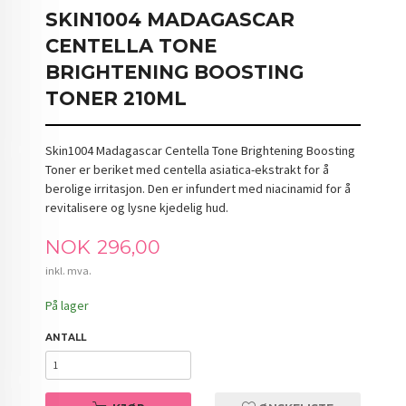
SKIN1004 MADAGASCAR
CENTELLA TONE
BRIGHTENING BOOSTING
TONER 210ML
Skin1004 Madagascar Centella Tone Brightening Boosting
Toner er beriket med centella asiatica-ekstrakt for å
berolige irritasjon. Den er infundert med niacinamid for å
revitalisere og lysne kjedelig hud.
Pris
NOK
296,00
inkl. mva.
På lager
ANTALL