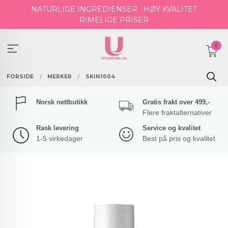
Gå
NATURLIGE INGREDIENSER
HØY KVALITET
til
RIMELIGE PRISER
innholdet
0
FORSIDE
MERKER
SKIN1004
Norsk nettbutikk
Gratis frakt over 499,-
Flere fraktalternativer
Rask levering
Service og kvalitet
1-5 virkedager
Best på pris og kvalitet