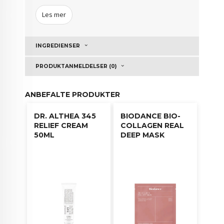
ungdommelig ut.
Les mer
Bruksanvisning:
Påfør en moderat mengde på en
bomullspad, tørk langs hudteksturen.
INGREDIENSER
PRODUKTANMELDELSER (0)
ANBEFALTE PRODUKTER
DR. ALTHEA 345
BIODANCE BIO-
RELIEF CREAM
COLLAGEN REAL
50ML
DEEP MASK