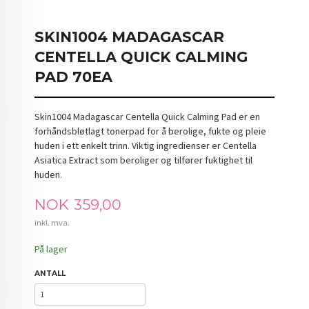
SKIN1004 MADAGASCAR
CENTELLA QUICK CALMING
PAD 70EA
Skin1004 Madagascar Centella Quick Calming Pad er en
forhåndsbløtlagt tonerpad for å berolige, fukte og pleie
huden i ett enkelt trinn. Viktig ingredienser er Centella
Asiatica Extract som beroliger og tilfører fuktighet til
huden.
Pris
NOK
359,00
inkl. mva.
På lager
ANTALL