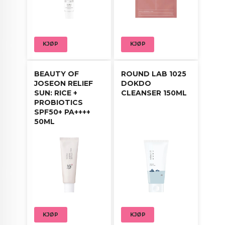
hudfølelse.
KJØP
KJØP
BEAUTY OF
ROUND LAB 1025
JOSEON RELIEF
DOKDO
SUN: RICE +
CLEANSER 150ML
PROBIOTICS
SPF50+ PA++++
50ML
KJØP
KJØP