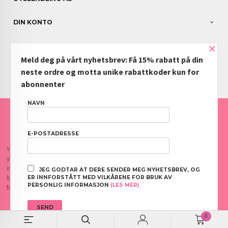
DIN KONTO
×
NYHETSBREV
Meld deg på vårt nyhetsbrev: Få 15% rabatt på din
PARTNERE
neste ordre og motta unike rabattkoder kun for
abonnenter
NAVN
FRAKT
KJØPSBETINGELSER
SIKKERHET OG PERSONVERN
NYHETSBREV
BLOGG
OFTE STILTE SPØRSMÅL
E-POSTADRESSE
Vår nettbutikk bruker cookies slik at du får en bedre kjøpsopplevelse og vi kan
yte deg bedre service. Vi bruker cookies hovedsaklig til å lagre
innloggingsdetaljer og huske hva du har puttet i handlekurven din. Fortsett å
JEG GODTAR AT DERE SENDER MEG NYHETSBREV, OG
bruke siden som normalt om du godtar dette.
Les mer
eller
endre innstillinger
ER INNFORSTÅTT MED VILKÅRENE FOR BRUK AV
PERSONLIG INFORMASJON
(LES MER)
for cookies.
0