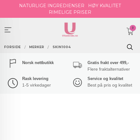
Gå
NATURLIGE INGREDIENSER
HØY KVALITET
til
RIMELIGE PRISER
innholdet
0
FORSIDE
MERKER
SKIN1004
Norsk nettbutikk
Gratis frakt over 499,-
Flere fraktalternativer
Rask levering
Service og kvalitet
1-5 virkedager
Best på pris og kvalitet