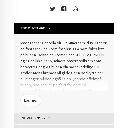
PRODUKTINFO
Madagascar Centella Air-Fit Suncream Plus Light er
en fantastisk solkrem fra Skin1004 som føles lett
på huden.
Denne solkremen har SPF 30 og PA++++
og er en ikke-nano, mineralbasert solkrem som
beskytter deg og huden din mot skadelige UV-
stråler.
Mens kremen vil gi deg den beskyttelsen
du trenger, vil den også ha en lysende effekt på
huden, noe som er perfekt for de med
pigmentflekker eller mørke flekker i ansiktet.
Produktet har gjennomgått en irritasjonstest, som
Les mer
betyr at det også egner seg for sensitiv hud
takket være den milde formelen.
Den lette
formelen er lett å smøre på huden, absorberer
INGREDIENSER
raskt og etterlater ingen klebrig overflate.
Påfør
på huden 30 minutter før du skal utsettes for solen