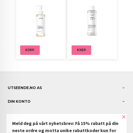
KJØP
KJØP
UTSEENDE.NO AS
DIN KONTO
×
NYHETSBREV
Meld deg på vårt nyhetsbrev: Få 15% rabatt på din
PARTNERE
neste ordre og motta unike rabattkoder kun for