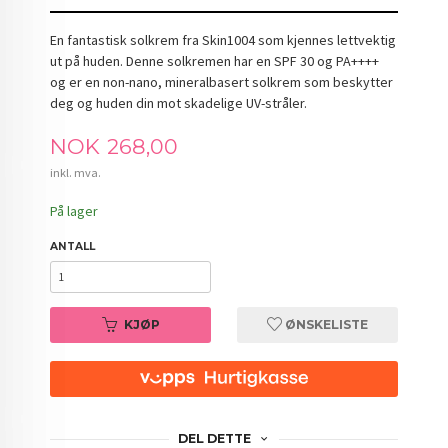
En fantastisk solkrem fra Skin1004 som kjennes lettvektig
ut på huden. Denne solkremen har en SPF 30 og PA++++
og er en non-nano, mineralbasert solkrem som beskytter
deg og huden din mot skadelige UV-stråler.
Pris
NOK
268,00
inkl. mva.
På lager
ANTALL
KJØP
ØNSKELISTE
DEL DETTE