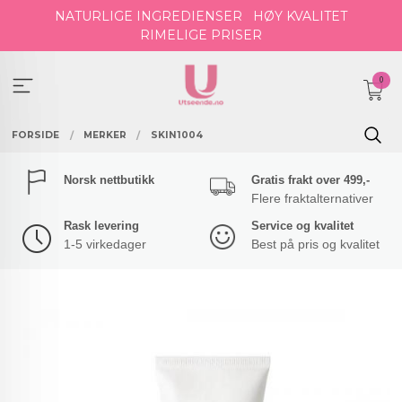
Gå
NATURLIGE INGREDIENSER
HØY KVALITET
til
RIMELIGE PRISER
innholdet
0
FORSIDE
MERKER
SKIN1004
Norsk nettbutikk
Gratis frakt over 499,-
Flere fraktalternativer
Rask levering
Service og kvalitet
1-5 virkedager
Best på pris og kvalitet