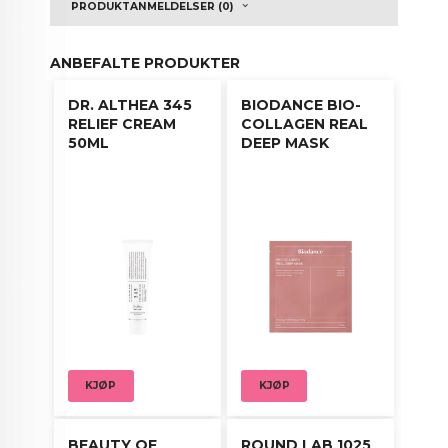
PRODUKTANMELDELSER (0)
og påfør på nytt annenhver time for optimal
solbeskyttelse.
ANBEFALTE PRODUKTER
Fysisk solfilter - sinkoksid.
DR. ALTHEA 345
BIODANCE BIO-
RELIEF CREAM
COLLAGEN REAL
50ML
DEEP MASK
KJØP
KJØP
BEAUTY OF
ROUND LAB 1025