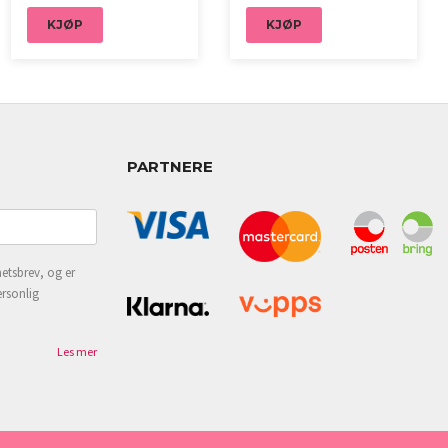
KJØP
KJØP
PARTNERE
etsbrev, og er
ersonlig
Les mer