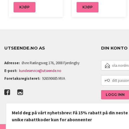
KJØP
KJØP
UTSEENDE.NO AS
DIN KONTO
E-
Adresse:
Øvre Rælingsveg 176, 2008 Fjerdingby
POSTADRESSE
E-post:
kundeservice@utseende.no
DITT
Foretaksregisteret:
926590685 MVA
PASSORD
Meld deg på vårt nyhetsbrev: Få 15% rabatt på din nest
unike rabattkoder kun for abonnenter