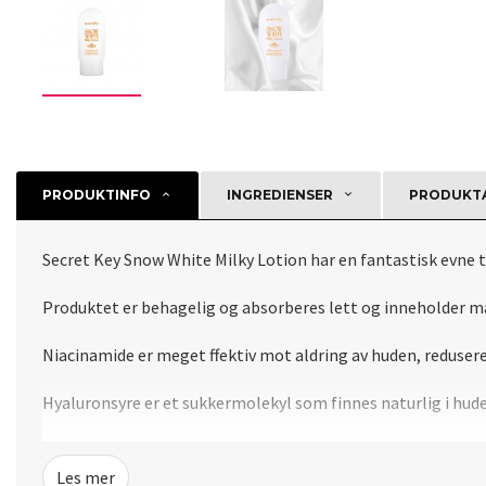
PRODUKTINFO
INGREDIENSER
PRODUKTA
Secret Key Snow White Milky Lotion har en fantastisk evne ti
Produktet er behagelig og absorberes lett og inneholder m
Niacinamide er meget ffektiv mot aldring av huden, redusere
Hyaluronsyre er et sukkermolekyl som finnes naturlig i huden
Aloe Barbadensis Leaf extrakt eller aloe vera ekstrakt har e
Les mer