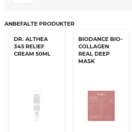
Grønn te er rik på antioksidanter, bl.a. vitamin C. Den er k
Brukerveiledning:
ANBEFALTE PRODUKTER
Brukes som siste trinnet av din hudpleierutine
evt før solkrem ved morgenrutine
DR. ALTHEA
BIODANCE BIO-
345 RELIEF
COLLAGEN
CREAM 50ML
REAL DEEP
MASK