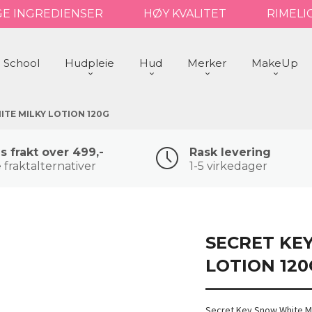
GE INGREDIENSER
HØY KVALITET
RIMELI
 School
Hudpleie
Hud
Merker
MakeUp
TE MILKY LOTION 120G
is frakt over 499,-
Rask levering
 fraktalternativer
1-5 virkedager
SECRET KE
LOTION 120
Secret Key Snow White Mi