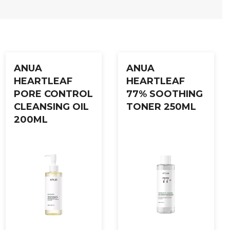
ot ytre påkjenninger og stress.
ANUA
ANUA
HEARTLEAF
HEARTLEAF
PORE CONTROL
77% SOOTHING
CLEANSING OIL
TONER 250ML
200ML