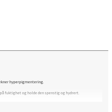
blekner hyperpigmentering.
 på fuktighet og holde den spenstig og hydrert.
het og irritasjoner.