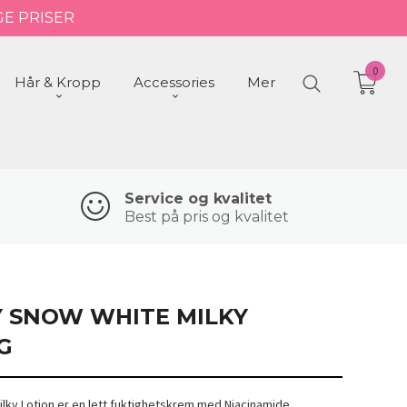
GE PRISER
0
Hår & Kropp
Accessories
Mer
Service og kvalitet
Best på pris og kvalitet
Y SNOW WHITE MILKY
G
lky Lotion er en lett fuktighetskrem med Niacinamide,