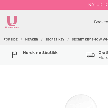
Gå
NATURLI
Lukk
til
innholdet
PRODUKTER
Back to
FORSIDE
MERKER
SECRET KEY
SECRET KEY SNOW WHI
Norsk nettbutikk
Grat
Flere