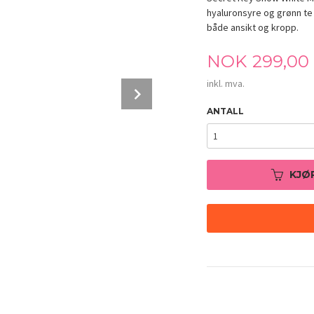
hyaluronsyre og grønn te
både ansikt og kropp.
Pris
NOK
299,00
inkl. mva.
Next
ANTALL
KJØ
Secret Key Snow White Milky Lotion 120g