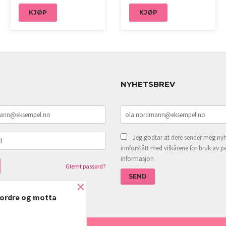
KJØP
KJØP
NYHETSBREV
Jeg godtar at dere sender meg nyh
innforstått med vilkårene for bruk av p
informasjon
Glemt passord?
×
e ordre og motta