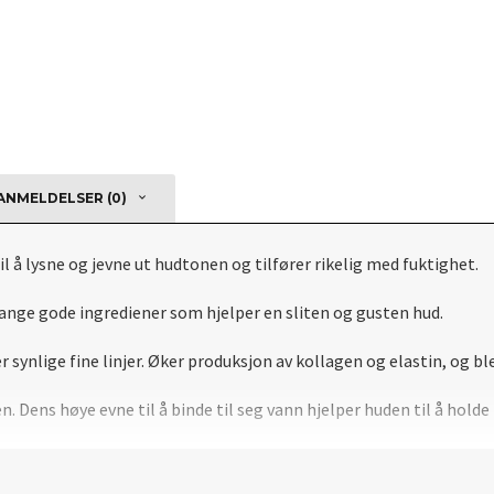
NMELDELSER (0)
l å lysne og jevne ut hudtonen og tilfører rikelig med fuktighet.
ange gode ingrediener som hjelper en sliten og gusten hud.
r synlige fine linjer. Øker produksjon av kollagen og elastin, og 
. Dens høye evne til å binde til seg vann hjelper huden til å holde
n fantastisk evne til å berolige huden samt kjøle ned og dempe rød