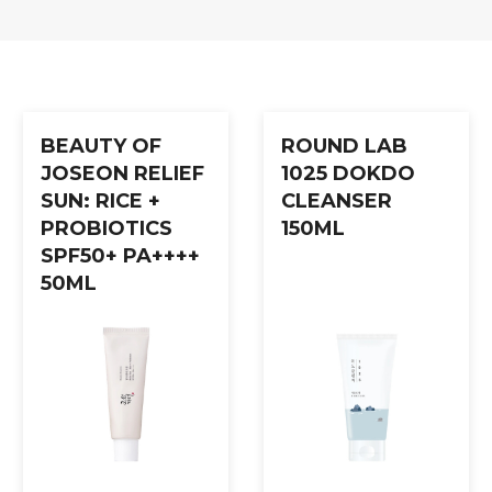
jent for å reparerer hudcellene samtidig som det beskytter huden m
BEAUTY OF
ROUND LAB
JOSEON RELIEF
1025 DOKDO
SUN: RICE +
CLEANSER
PROBIOTICS
150ML
SPF50+ PA++++
50ML