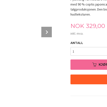
med 90 % coptis japonica-
talgproduksjonen. Den bid
hudteksturen.
Pris
NOK
329,00
Next
inkl. mva.
ANTALL
KJØ
Pyunkang Yul Moisture Ampoule 100ml