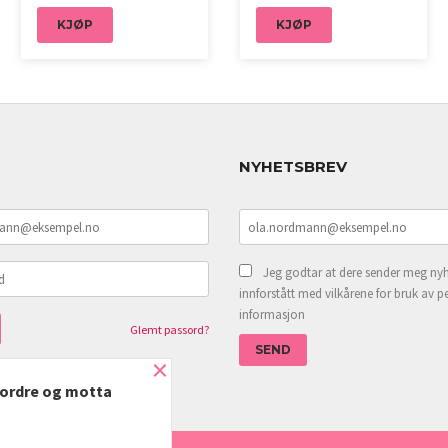
KJØP
KJØP
NYHETSBREV
Jeg godtar at dere sender meg nyh
innforstått med vilkårene for bruk av p
informasjon
Glemt passord?
×
e ordre og motta