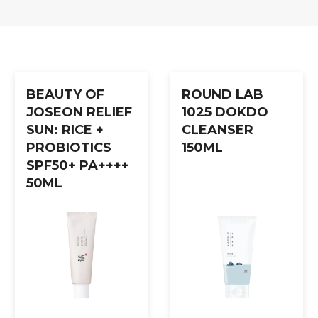
pp forsiktig inn til absorbert. Påfør gjerne et ekstra lag ved beh
BEAUTY OF
ROUND LAB
JOSEON RELIEF
1025 DOKDO
SUN: RICE +
CLEANSER
PROBIOTICS
150ML
SPF50+ PA++++
50ML