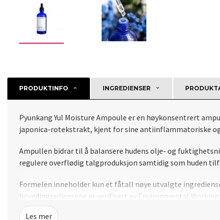
PRODUKTINFO
INGREDIENSER
PRODUKTA
Pyunkang Yul Moisture Ampoule er en høykonsentrert ampulle 
japonica-rotekstrakt, kjent for sine antiinflammatoriske og
Ampullen bidrar til å balansere hudens olje- og fuktighetsn
regulere overflødig talgproduksjon samtidig som huden tilf
Formelen inneholder kun et fåtall nøye utvalgte ingrediense
hovedingrediensene er verifisert av Environmental Workin
Les mer
Den rike, honninglignende teksturen fester seg godt til hud