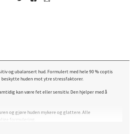
sitiv og ubalansert hud. Formulert med hele 90 % coptis
g beskytte huden mot ytre stressfaktorer.
mtidig kan være fet eller sensitiv. Den hjelper med å
turen og gjøre huden mykere og glattere. Alle
lige formulering.
 Resultatet er en sunnere, mer balansert hud med forbedret