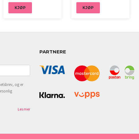
KJØP
KJØP
PARTNERE
etsbrev, og er
ersonlig
Les mer