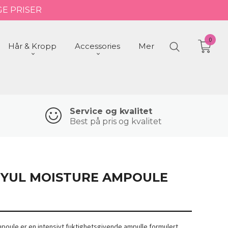
GE PRISER
0
Hår & Kropp
Accessories
Mer
Service og kvalitet
Best på pris og kvalitet
YUL MOISTURE AMPOULE
poule er en intensivt fuktighetsgivende ampulle formulert