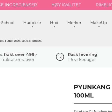
GE INGREDIENSER
HØY KVALITET
RIMELI
 School
Hudpleie
Hud
Merker
MakeUp
OISTURE AMPOULE 100ML
is frakt over 499,-
Rask levering
 fraktalternativer
1-5 virkedager
PYUNKANG 
100ML
Pyunkang Yul Moisture Am