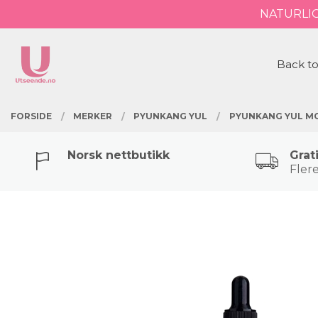
Gå
NATURLI
Lukk
til
innholdet
PRODUKTER
Back to
FORSIDE
MERKER
PYUNKANG YUL
PYUNKANG YUL M
Norsk nettbutikk
Grat
Flere