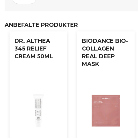
elastisitet og glød.
Bruksanvisning:
ANBEFALTE PRODUKTER
Påfør en passende mengde over hele ansiktet etter toner. Kla
DR. ALTHEA
BIODANCE BIO-
345 RELIEF
COLLAGEN
CREAM 50ML
REAL DEEP
MASK