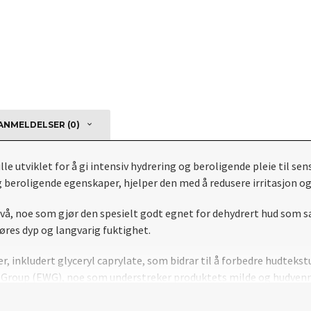
NMELDELSER (0)
utviklet for å gi intensiv hydrering og beroligende pleie til sen
 beroligende egenskaper, hjelper den med å redusere irritasjon o
ivå, noe som gjør den spesielt godt egnet for dehydrert hud som sa
øres dyp og langvarig fuktighet.
r, inkludert glyceryl caprylate, som bidrar til å forbedre hudteks
g Group (EWG), noe som understreker produktets milde og hudvenn
en og gir en kjølende og beroligende effekt uten å føles klissete.