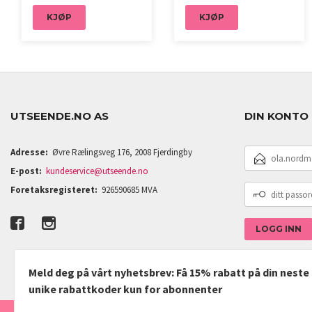
KJØP
KJØP
UTSEENDE.NO AS
DIN KONTO
E-
Adresse:
Øvre Rælingsveg 176, 2008 Fjerdingby
POSTADRESSE
E-post:
kundeservice@utseende.no
DITT
Foretaksregisteret:
926590685 MVA
PASSORD
Meld deg på vårt nyhetsbrev: Få 15% rabatt på din nest
unike rabattkoder kun for abonnenter