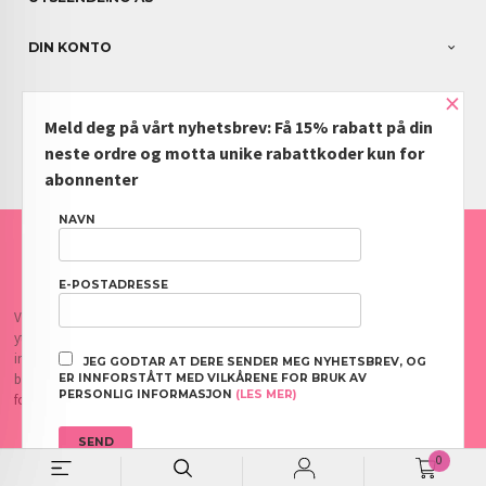
DIN KONTO
×
NYHETSBREV
Meld deg på vårt nyhetsbrev: Få 15% rabatt på din
PARTNERE
neste ordre og motta unike rabattkoder kun for
abonnenter
NAVN
FRAKT
KJØPSBETINGELSER
SIKKERHET OG PERSONVERN
NYHETSBREV
BLOGG
OFTE STILTE SPØRSMÅL
E-POSTADRESSE
Vår nettbutikk bruker cookies slik at du får en bedre kjøpsopplevelse og vi kan
yte deg bedre service. Vi bruker cookies hovedsaklig til å lagre
innloggingsdetaljer og huske hva du har puttet i handlekurven din. Fortsett å
JEG GODTAR AT DERE SENDER MEG NYHETSBREV, OG
bruke siden som normalt om du godtar dette.
Les mer
eller
endre innstillinger
ER INNFORSTÅTT MED VILKÅRENE FOR BRUK AV
PERSONLIG INFORMASJON
(LES MER)
for cookies.
0