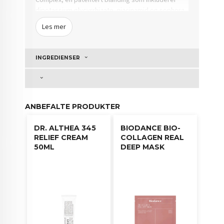
dipotassium glycyrrhizate, niacinamid og sophora
angustifolia-rotekstrakt, som sammen gir en
Les mer
helhetlig beroligende effekt og balanserer
hudtonen. Fuktighetsgivende ingredienser som
trehalose, natriumhyaluronat og hyaluronsyre
INGREDIENSER
sørger for rask fuktighetstilførsel som varer.
Med sin lette, men kraftige sammensetning, gir
serumet næring på kun 7 sekunder, noe som
etterlater huden myk og hydrert uten klissete
ANBEFALTE PRODUKTER
følelse. Produktet er egnet for daglig bruk.
DR. ALTHEA 345
BIODANCE BIO-
RELIEF CREAM
COLLAGEN REAL
50ML
DEEP MASK
Bruksanvisning
:
Påfør en moderat mengde serum på ren hud.
Klapp forsiktig for bedre absorbering.