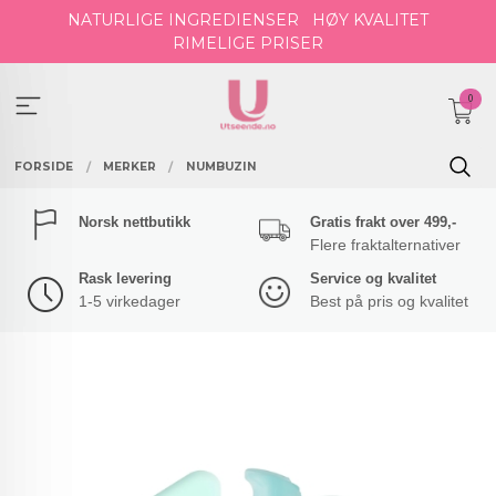
Gå
NATURLIGE INGREDIENSER
HØY KVALITET
til
RIMELIGE PRISER
innholdet
0
FORSIDE
MERKER
NUMBUZIN
Norsk nettbutikk
Gratis frakt over 499,-
Flere fraktalternativer
Rask levering
Service og kvalitet
1-5 virkedager
Best på pris og kvalitet