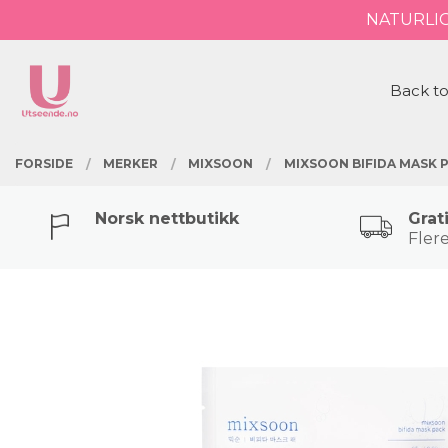
Gå
NATURLI
Lukk
til
innholdet
PRODUKTER
Back to
FORSIDE
MERKER
MIXSOON
MIXSOON BIFIDA MASK 
Norsk nettbutikk
Grat
Flere