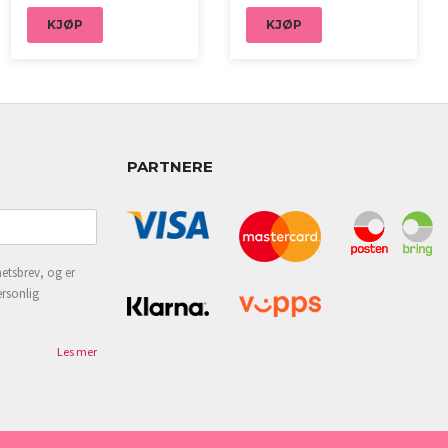
KJØP
KJØP
PARTNERE
etsbrev, og er
ersonlig
Les mer