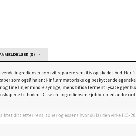
NMELDELSER (0)
ivende ingredienser som vil reparere sensitiv og skadet hud. Her 
er som også ha anti-inflammatoriske og beskyttende egenskaper i
 og fine linjer mindre synlige, mens bifida ferment lysate gjør h
skapene til huden. Disse tre ingrediensene jobber med andre or
iktet ditt etter rens, toner og essens hvor du lar den virke i 15-20