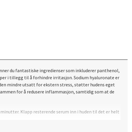
finner du fantastiske ingredienser som inkluderer panthenol,
 tillegg til å forhindre irritasjon. Sodium hyaluronate er
uden mindre utsatt for ekstern stress, støtter hudens eget
d ammen for å redusere inflammasjon, samtidig som at de
 minutter. Klapp resterende serum inn i huden til det er helt