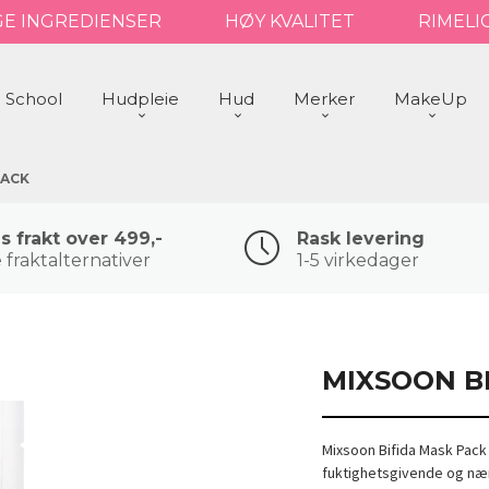
GE INGREDIENSER
HØY KVALITET
RIMELI
 School
Hudpleie
Hud
Merker
MakeUp
PACK
is frakt over 499,-
Rask levering
 fraktalternativer
1-5 virkedager
MIXSOON B
Mixsoon Bifida Mask Pack
fuktighetsgivende og nær