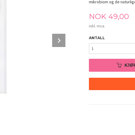
mikrobiom og de naturli
Pris
NOK
49,00
inkl. mva.
Next
ANTALL
KJØ
Mixsoon Bifida Mask Pack