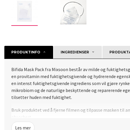
PRODUKTINFO
INGREDIENSER
PRODUKTA
Bifida Mask Pack fra Mixsoon består av milde og fuktighetsg
en provitamin med fuktighetsgivende og hydrerende egenskap
en intenst fuktighetsgivende ingrediens som vil gjøre rynker
mikrobiom og de naturlige beskyttende og reparerende egen
tilsetter huden med fuktighet.
Bruk produktet ved å fjerne filmen og tilpasse masken til ans
absorbert.
Les mer