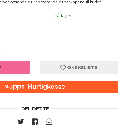
ge beskyttende og reparerende egenskapene til huden.
På lager
P
ØNSKELISTE
DEL DETTE
Mixsoon