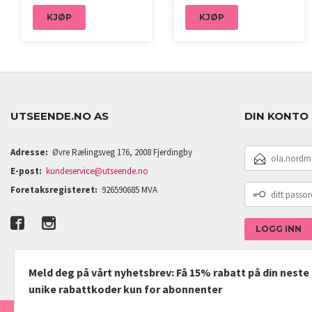
KJØP
KJØP
UTSEENDE.NO AS
DIN KONTO
E-
Adresse:
Øvre Rælingsveg 176, 2008 Fjerdingby
POSTADRESSE
E-post:
kundeservice@utseende.no
DITT
Foretaksregisteret:
926590685 MVA
PASSORD
Meld deg på vårt nyhetsbrev: Få 15% rabatt på din nest
unike rabattkoder kun for abonnenter