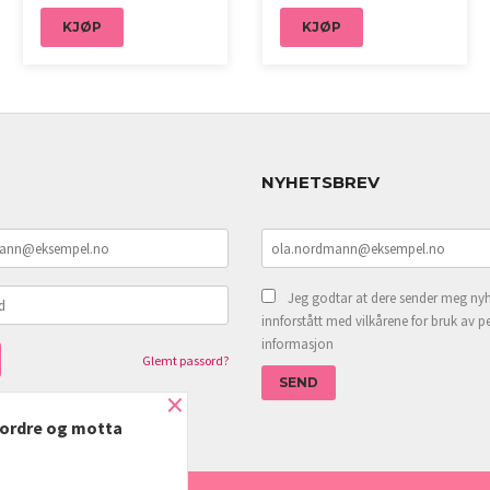
KJØP
KJØP
NYHETSBREV
Jeg godtar at dere sender meg nyh
innforstått med vilkårene for bruk av p
informasjon
Glemt passord?
×
e ordre og motta