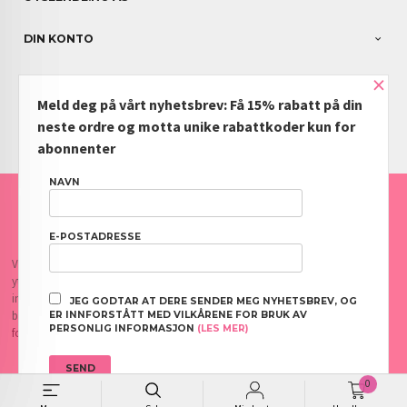
DIN KONTO
×
NYHETSBREV
Meld deg på vårt nyhetsbrev: Få 15% rabatt på din
PARTNERE
neste ordre og motta unike rabattkoder kun for
abonnenter
NAVN
FRAKT
KJØPSBETINGELSER
SIKKERHET OG PERSONVERN
NYHETSBREV
BLOGG
OFTE STILTE SPØRSMÅL
E-POSTADRESSE
Vår nettbutikk bruker cookies slik at du får en bedre kjøpsopplevelse og vi kan
yte deg bedre service. Vi bruker cookies hovedsaklig til å lagre
innloggingsdetaljer og huske hva du har puttet i handlekurven din. Fortsett å
JEG GODTAR AT DERE SENDER MEG NYHETSBREV, OG
bruke siden som normalt om du godtar dette.
Les mer
eller
endre innstillinger
ER INNFORSTÅTT MED VILKÅRENE FOR BRUK AV
PERSONLIG INFORMASJON
(LES MER)
for cookies.
0