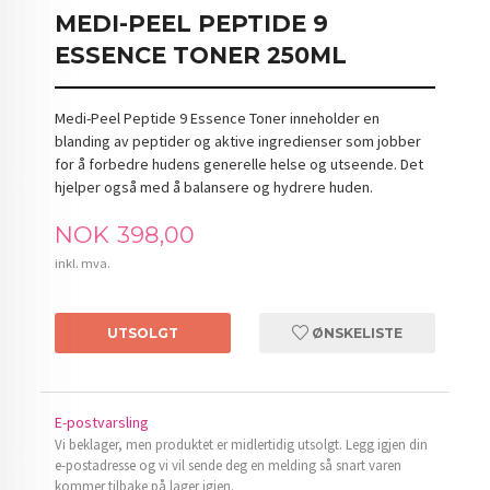
MEDI-PEEL PEPTIDE 9
ESSENCE TONER 250ML
Medi-Peel Peptide 9 Essence Toner inneholder en
blanding av peptider og aktive ingredienser som jobber
for å forbedre hudens generelle helse og utseende. Det
hjelper også med å balansere og hydrere huden.
Pris
NOK
398,00
inkl. mva.
UTSOLGT
ØNSKELISTE
E-postvarsling
Vi beklager, men produktet er midlertidig utsolgt. Legg igjen din
e-postadresse og vi vil sende deg en melding så snart varen
kommer tilbake på lager igjen.