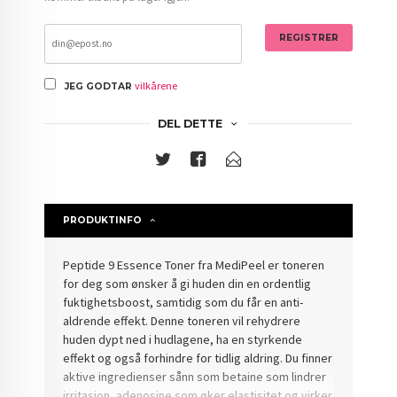
REGISTRER
vilkårene
JEG GODTAR
DEL DETTE
PRODUKTINFO
Peptide 9 Essence Toner fra MediPeel er toneren
for deg som ønsker å gi huden din en ordentlig
fuktighetsboost, samtidig som du får en anti-
aldrende effekt. Denne toneren vil rehydrere
huden dypt ned i hudlagene, ha en styrkende
effekt og også forhindre for tidlig aldring. Du finner
aktive ingredienser sånn som betaine som lindrer
irritasjon, adenosine som øker elastisitet og virker