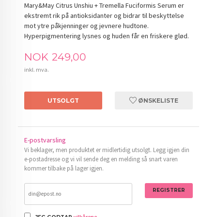
Mary&May Citrus Unshiu + Tremella Fuciformis Serum er
ekstremt rik på antioksidanter og bidrar til beskyttelse
mot ytre påkjenninger og jevnere hudtone.
Hyperpigmentering lysnes og huden får en friskere glød.
Pris
NOK
249,00
inkl. mva.
UTSOLGT
ØNSKELISTE
E-postvarsling
Vi beklager, men produktet er midlertidig utsolgt. Legg igjen din
e-postadresse og vi vil sende deg en melding så snart varen
kommer tilbake på lager igjen.
REGISTRER
vilkårene