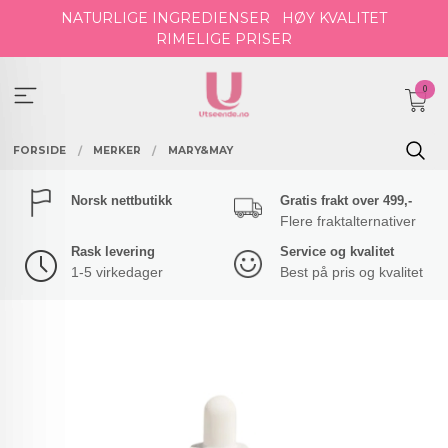
Gå
NATURLIGE INGREDIENSER
HØY KVALITET
til
RIMELIGE PRISER
innholdet
0
FORSIDE
MERKER
MARY&MAY
Norsk nettbutikk
Gratis frakt over 499,-
Flere fraktalternativer
Rask levering
Service og kvalitet
1-5 virkedager
Best på pris og kvalitet