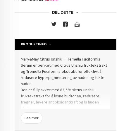
JEG GODTAR
DEL DETTE
PRODUKTINFO
Mary&May Citrus Unshiu + Tremella
Fuciformis
Serum er beriket med Citrus Unshiu fruktekstrakt
og Tremella Fuciformis-ekstrakt for effektivt å
redusere hyperpigmentering av huden og fukte
huden.
Den er fullpakket med 83,5% sitrus-unshiu
fruktekstrakt for å lysne hudtonen, redusere
fregner, levere antioksidantkraft og la huden
gløde.
Inneholder 9,7% Tremella Fuciformis ekstrakt med
Les mer
høy vannretensjon, etterfyller intens fuktighet til
huden.