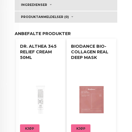
Serumet er ikke testet på dyr og er fri for 16
INGREDIENSER
skadelige ingredienser: parabener, kunstige dufter
og fargestoffer, alkohol, mineralolje,
PRODUKTANMELDELSER (0)
overflateaktive stoffer og allergener.
Produktet er dermatologisk testet.
ANBEFALTE PRODUKTER
DR. ALTHEA 345
BIODANCE BIO-
RELIEF CREAM
COLLAGEN REAL
Brukerveiledning:
50ML
DEEP MASK
1. Påfør et tynt lag på huden.
2. Påfør 2-3 lag etter rens og toning.
3. Kan brukes morgen og kveld.
KJØP
KJØP