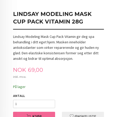
LINDSAY MODELING MASK
CUP PACK VITAMIN 28G
Lindsay Modeling Mask Cup Pack Vitamin gir deg spa
behandling i ditt eget hjem. Masken inneholder
antioksidanter som virker reparerende og gir huden ny
glød. Den elastiske konsistensen former seg etter ditt
ansikt og bidrar til optimal absorpsjon.
Pris
NOK
69,00
inkl. mva.
På lager
ANTALL
KJØP
ØNSKELISTE