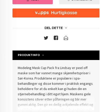
DEL DETTE
PRODUKTINFO
Modeling Mask Cup Pack fra Lindsay er peel off
maske som har vunnet mange skjønnhetspriser i
Sør-Korea. Produktene er populære i spa-
behandlinger og disse kommer i praktisk engangs
beholdere for at du enkelt kan gi huden din en
stjernebehandling i ditt eget hjem. Maskens gele
konsistens stiver etter påføringen og blir mer
gummi aktig. Den gir en deilig avkjølende effekt og
er okkluderende som bidrar til at de godgjørende