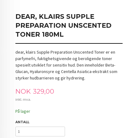
DEAR, KLAIRS SUPPLE
PREPARATION UNSCENTED
TONER 180ML
dear, klairs Supple Preparation Unscented Toner er en
parfymefri, fuktighetsgivende og beroligende toner
spesielt utviklet for sensitiv hud. Den inneholder Beta-
Glucan, Hyaluronsyre og Centella Asiatica-ekstrakt som
styrker hudbarrieren og gir hydrering.
Pris
NOK
329,00
inkl. mva.
På lager
ANTALL