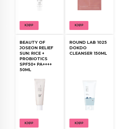
KJØP
KJØP
BEAUTY OF
ROUND LAB 1025
JOSEON RELIEF
DOKDO
SUN: RICE +
CLEANSER 150ML
PROBIOTICS
SPF50+ PA++++
50ML
KJØP
KJØP