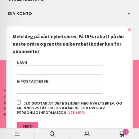
DIN KONTO
×
NYHETSBREV
Meld deg på vårt nyhetsbrev: Få 15% rabatt på din
PARTNERE
neste ordre og motta unike rabattkoder kun for
abonnenter
NAVN
FRAKT
KJØPSBETINGELSER
SIKKERHET OG PERSONVERN
NYHETSBREV
BLOGG
OFTE STILTE SPØRSMÅL
E-POSTADRESSE
Vår nettbutikk bruker cookies slik at du får en bedre kjøpsopplevelse og vi kan
yte deg bedre service. Vi bruker cookies hovedsaklig til å lagre
innloggingsdetaljer og huske hva du har puttet i handlekurven din. Fortsett å
JEG GODTAR AT DERE SENDER MEG NYHETSBREV, OG
bruke siden som normalt om du godtar dette.
Les mer
eller
endre innstillinger
ER INNFORSTÅTT MED VILKÅRENE FOR BRUK AV
PERSONLIG INFORMASJON
(LES MER)
for cookies.
0