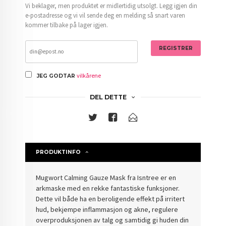
Vi beklager, men produktet er midlertidig utsolgt. Legg igjen din
e-postadresse og vi vil sende deg en melding så snart varen
kommer tilbake på lager igjen.
REGISTRER
vilkårene
JEG GODTAR
DEL DETTE
PRODUKTINFO
Mugwort Calming Gauze Mask fra Isntree er en
arkmaske med en rekke fantastiske funksjoner.
Dette vil både ha en beroligende effekt på irritert
hud, bekjempe inflammasjon og akne, regulere
overproduksjonen av talg og samtidig gi huden din