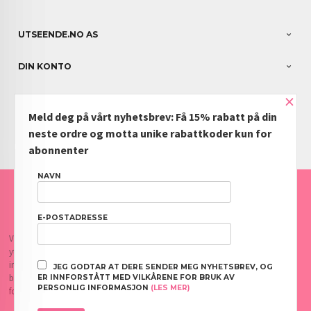
UTSEENDE.NO AS
DIN KONTO
×
NYHETSBREV
Meld deg på vårt nyhetsbrev: Få 15% rabatt på din
PARTNERE
neste ordre og motta unike rabattkoder kun for
abonnenter
NAVN
FRAKT
KJØPSBETINGELSER
SIKKERHET OG PERSONVERN
NYHETSBREV
BLOGG
OFTE STILTE SPØRSMÅL
E-POSTADRESSE
Vår nettbutikk bruker cookies slik at du får en bedre kjøpsopplevelse og vi kan
yte deg bedre service. Vi bruker cookies hovedsaklig til å lagre
innloggingsdetaljer og huske hva du har puttet i handlekurven din. Fortsett å
JEG GODTAR AT DERE SENDER MEG NYHETSBREV, OG
bruke siden som normalt om du godtar dette.
Les mer
eller
endre innstillinger
ER INNFORSTÅTT MED VILKÅRENE FOR BRUK AV
PERSONLIG INFORMASJON
(LES MER)
for cookies.