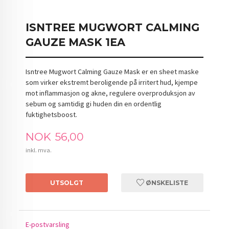
ISNTREE MUGWORT CALMING
GAUZE MASK 1EA
Isntree Mugwort Calming Gauze Mask er en sheet maske
som virker ekstremt beroligende på irritert hud, kjempe
mot inflammasjon og akne, regulere overproduksjon av
sebum og samtidig gi huden din en ordentlig
fuktighetsboost.
Pris
NOK
56,00
inkl. mva.
UTSOLGT
ØNSKELISTE
E-postvarsling