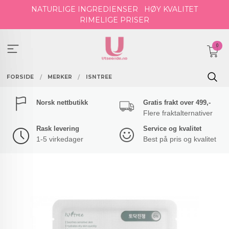
Gå
NATURLIGE INGREDIENSER
HØY KVALITET
til
RIMELIGE PRISER
innholdet
0
FORSIDE
MERKER
ISNTREE
Norsk nettbutikk
Gratis frakt over 499,-
Flere fraktalternativer
Rask levering
Service og kvalitet
1-5 virkedager
Best på pris og kvalitet