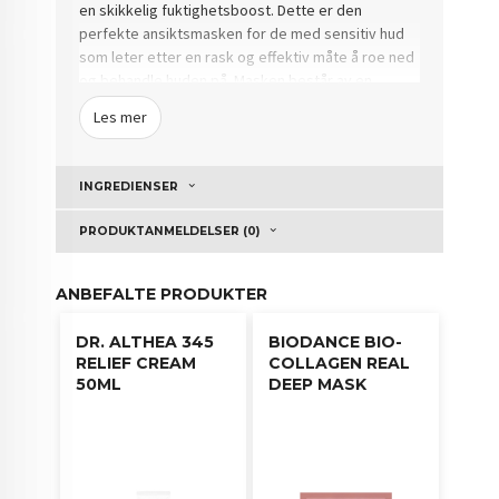
en skikkelig fuktighetsboost.
Dette er den
perfekte ansiktsmasken for de med sensitiv hud
som leter etter en rask og effektiv måte å roe ned
og behandle huden på.
Masken består av en
sterilisert bandasje, og takket være 45% Ganghwa
Les mer
Injin burotekstrakt som er maskens magiske
ingrediens, vil du raskt se resultater etter bruk.
Masken inneholder 10 essensielle ingredienser
INGREDIENSER
som resulterer i en behagelig og skånsom
opplevelse og gjør lakenmasken optimal for alle
PRODUKTANMELDELSER (0)
hudtyper.
I tillegg til burotekstrakt finner du
glyserin som gir mye fuktighet.
ANBEFALTE PRODUKTER
DR. ALTHEA 345
BIODANCE BIO-
RELIEF CREAM
COLLAGEN REAL
50ML
DEEP MASK