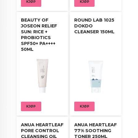
KJØP
KJØP
håndflaten og klapp forsiktig på ansiktet for
optimal absorpsjon.
BEAUTY OF
ROUND LAB 1025
JOSEON RELIEF
DOKDO
SUN: RICE +
CLEANSER 150ML
PROBIOTICS
SPF50+ PA++++
50ML
KJØP
KJØP
ANUA HEARTLEAF
ANUA HEARTLEAF
PORE CONTROL
77% SOOTHING
CLEANSING OIL
TONER 250ML