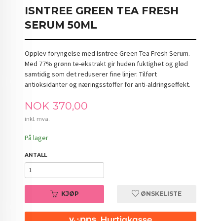
ISNTREE GREEN TEA FRESH
SERUM 50ML
Opplev foryngelse med Isntree Green Tea Fresh Serum.
Med 77% grønn te-ekstrakt gir huden fuktighet og glød
samtidig som det reduserer fine linjer. Tilført
antioksidanter og næringsstoffer for anti-aldringseffekt.
Pris
NOK
370,00
inkl. mva.
På lager
ANTALL
KJØP
ØNSKELISTE