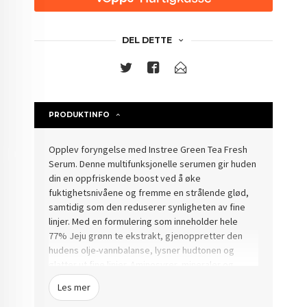
DEL DETTE
PRODUKTINFO
Opplev foryngelse med Instree Green Tea Fresh
Serum. Denne multifunksjonelle serumen gir huden
din en oppfriskende boost ved å øke
fuktighetsnivåene og fremme en strålende glød,
samtidig som den reduserer synligheten av fine
linjer. Med en formulering som inneholder hele
77% Jeju grønn te ekstrakt,
gjenoppretter den
hudens olje-vannbalanse, lysner hudtonen og
glatter ut fine linjer.
Aminosyrer, mineraler og
polyfenoler arbeider sammen for å gi huden din en
Les mer
omfattende behandling som fremmer elastisitet