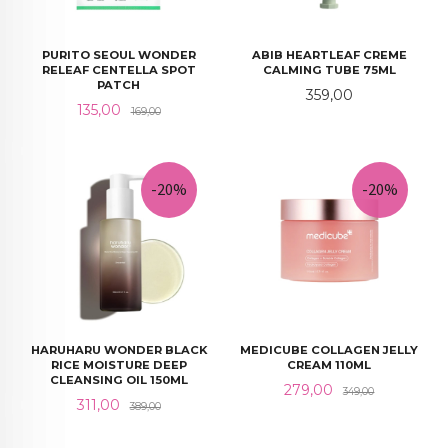
PURITO SEOUL WONDER
ABIB HEARTLEAF CREME
RELEAF CENTELLA SPOT
CALMING TUBE 75ML
PATCH
Pris
359,00
Tilbud
Rabatt
135,00
169,00
-20%
-20%
HARUHARU WONDER BLACK
MEDICUBE COLLAGEN JELLY
RICE MOISTURE DEEP
CREAM 110ML
CLEANSING OIL 150ML
Tilbud
Rabatt
279,00
349,00
Tilbud
Rabatt
311,00
389,00