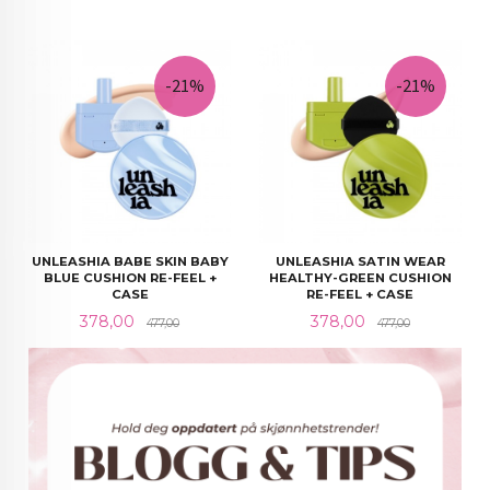
-21%
-21%
UNLEASHIA BABE SKIN BABY
UNLEASHIA SATIN WEAR
BLUE CUSHION RE-FEEL +
HEALTHY-GREEN CUSHION
CASE
RE-FEEL + CASE
Tilbud
Rabatt@
Tilbud
Rabatt@
378,00
378,00
477,00
477,00