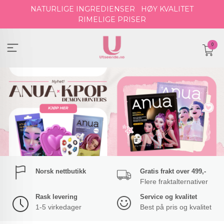
Gå
NATURLIGE INGREDIENSER
HØY KVALITET
til
RIMELIGE PRISER
innholdet
0
Norsk nettbutikk
Gratis frakt over 499,-
Flere fraktalternativer
Rask levering
Service og kvalitet
1-5 virkedager
Best på pris og kvalitet