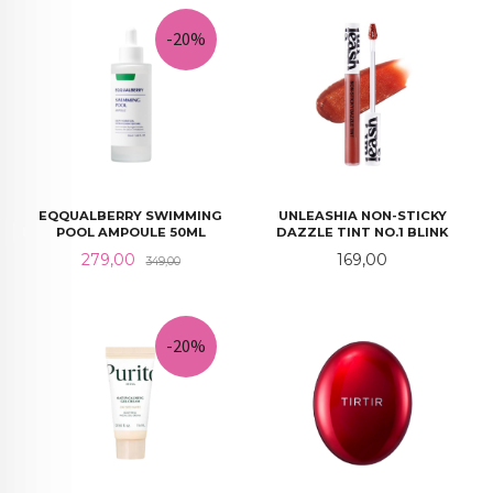
-20%
EQQUALBERRY SWIMMING
UNLEASHIA NON-STICKY
POOL AMPOULE 50ML
DAZZLE TINT NO.1 BLINK
Tilbud
Rabatt
Pris
279,00
169,00
349,00
-20%