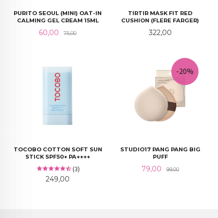
PURITO SEOUL (MINI) OAT-IN
TIRTIR MASK FIT RED
CALMING GEL CREAM 15ML
CUSHION (FLERE FARGER)
Tilbud
Rabatt
Pris
60,00
322,00
75,00
-20%
TOCOBO COTTON SOFT SUN
STUDIO17 PANG PANG BIG
STICK SPF50+ PA++++
PUFF
Tilbud
Rabatt
(3)
79,00
99,00
Pris
249,00