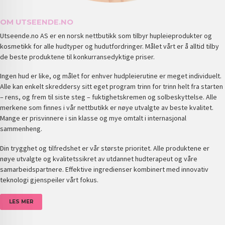
OM UTSEENDE.NO
Utseende.no AS er en norsk nettbutikk som tilbyr hupleieprodukter og
kosmetikk for alle hudtyper og hudutfordringer. Målet vårt er å alltid tilby
de beste produktene til konkurransedyktige priser.
Ingen hud er like, og målet for enhver hudpleierutine er meget individuelt.
Alle kan enkelt skreddersy sitt eget program trinn for trinn helt fra starten
– rens, og frem til siste steg – fuktighetskremen og solbeskyttelse. Alle
merkene som finnes i vår nettbutikk er nøye utvalgte av beste kvalitet.
Mange er prisvinnere i sin klasse og mye omtalt i internasjonal
sammenheng.
Din trygghet og tilfredshet er vår største prioritet. Alle produktene er
nøye utvalgte og kvalitetssikret av utdannet hudterapeut og våre
samarbeidspartnere. Effektive ingredienser kombinert med innovativ
teknologi gjenspeiler vårt fokus.
LES MER