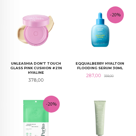
-20%
UNLEASHIA DON'T TOUCH
EQQUALBERRY HYALTOIN
GLASS PINK CUSHION #21N
FLOODING SERUM 30ML
HYALINE
Tilbud
Rabatt
287,00
359,00
Pris
378,00
-20%