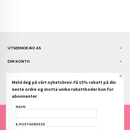
UTSEENDE.NO AS
DIN KONTO
×
NYHETSBREV
Meld deg på vårt nyhetsbrev: Få 15% rabatt på din
PARTNERE
neste ordre og motta unike rabattkoder kun for
abonnenter
NAVN
FRAKT
KJØPSBETINGELSER
SIKKERHET OG PERSONVERN
NYHETSBREV
BLOGG
OFTE STILTE SPØRSMÅL
E-POSTADRESSE