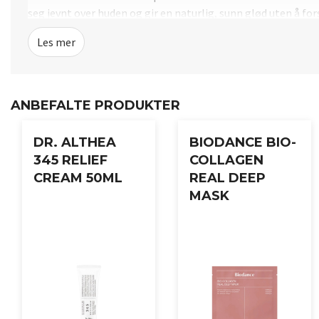
seg jevnt over huden og gir en naturlig, sunn glød uten å for
Les mer
Bruksanvisning:
Rist flasken godt for å blande de to lagene. Spray jevnt over
ANBEFALTE PRODUKTER
DR. ALTHEA
BIODANCE BIO-
345 RELIEF
COLLAGEN
CREAM 50ML
REAL DEEP
MASK