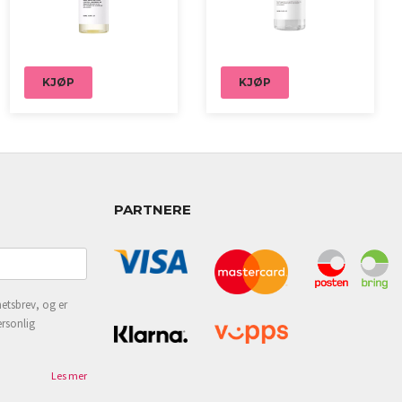
KJØP
KJØP
PARTNERE
etsbrev, og er
ersonlig
Les mer