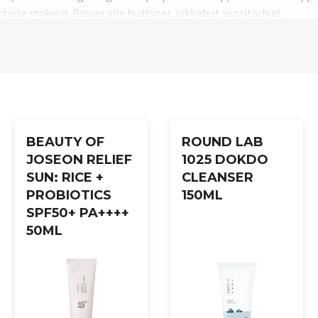
styrre makeup. Passer alle hudtyper, inkludert sensitiv hud.
 ansiktet med lukkede øyne når huden føles tørr, før makeup eller 
BEAUTY OF
ROUND LAB
JOSEON RELIEF
1025 DOKDO
SUN: RICE +
CLEANSER
PROBIOTICS
150ML
SPF50+ PA++++
50ML