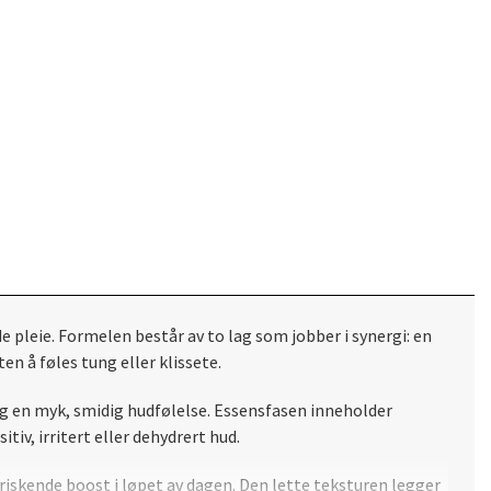
e pleie. Formelen består av to lag som jobber i synergi: en
n å føles tung eller klissete.
og en myk, smidig hudfølelse. Essensfasen inneholder
iv, irritert eller dehydrert hud.
iskende boost i løpet av dagen. Den lette teksturen legger