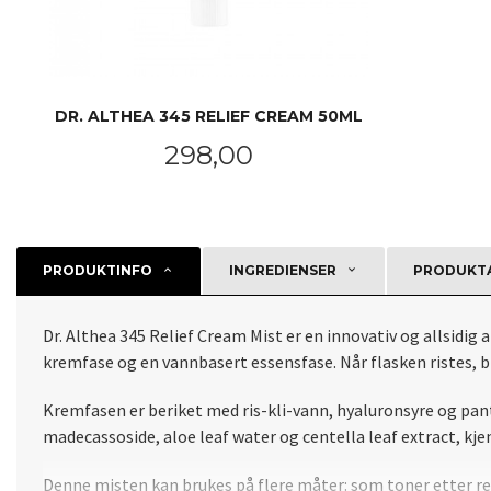
DR. ALTHEA 345 RELIEF CREAM 50ML
Pris
298,00
KJØP
PRODUKTINFO
INGREDIENSER
PRODUKTA
Dr. Althea 345 Relief Cream Mist er en innovativ og allsidig 
kremfase og en vannbasert essensfase. Når flasken ristes, bl
Kremfasen er beriket med ris-kli-vann, hyaluronsyre og pant
madecassoside, aloe leaf water og centella leaf extract, kjen
Denne misten kan brukes på flere måter: som toner etter re