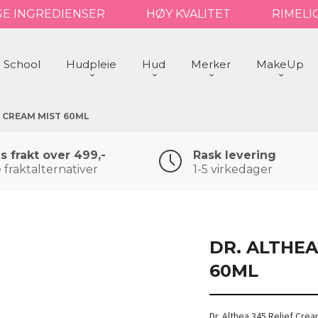
GE INGREDIENSER
HØY KVALITET
RIMELI
 School
Hudpleie
Hud
Merker
MakeUp
F CREAM MIST 60ML
is frakt over 499,-
Rask levering
 fraktalternativer
1-5 virkedager
DR. ALTHEA
60ML
Dr. Althea 345 Relief Cre