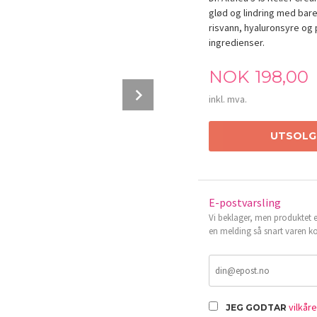
glød og lindring med ba
risvann, hyaluronsyre og
ingredienser.
Pris
NOK
198,00
Next
inkl. mva.
UTSOLG
E-postvarsling
Vi beklager, men produktet er
en melding så snart varen ko
Dr. Althea 345 Relief Cream Mist 60ml
vilkår
JEG GODTAR