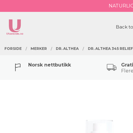
Gå
NATURLI
Lukk
til
innholdet
PRODUKTER
Back to
FORSIDE
MERKER
DR. ALTHEA
DR. ALTHEA 345 RELIE
Norsk nettbutikk
Grat
Flere