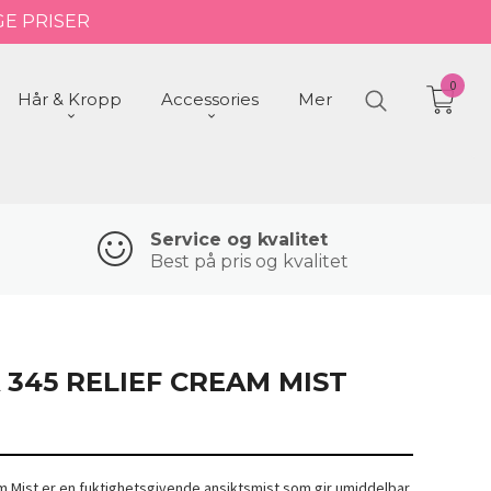
GE PRISER
0
Hår & Kropp
Accessories
Mer
Service og kvalitet
Best på pris og kvalitet
 345 RELIEF CREAM MIST
am Mist er en fuktighetsgivende ansiktsmist som gir umiddelbar