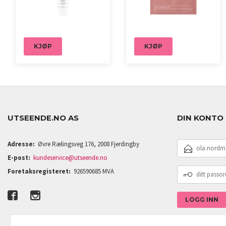
KJØP
KJØP
UTSEENDE.NO AS
DIN KONTO
E-
Adresse:
Øvre Rælingsveg 176, 2008 Fjerdingby
POSTADRESSE
E-post:
kundeservice@utseende.no
DITT
Foretaksregisteret:
926590685 MVA
PASSORD