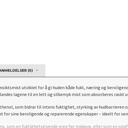
NMELDELSER (0)
ansiktsmist utviklet for å gi huden både fukt, næring og beroligend
andes lagene til en lett og silkemyk mist som absorberes raskt ute
henol, som bidrar til intens fuktighet, styrking av hudbarrieren 
t for sine beroligende og reparerende egenskaper – ideelt for sensit
ns, som en fuktighetsgivende prep før makeup, eller som en oppfr