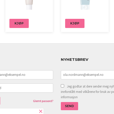
KJØP
KJØP
NYHETSBREV
Jeg godtar at dere sender meg nyh
innforstått med vilkårene for bruk av p
informasjon
Glemt passord?
×