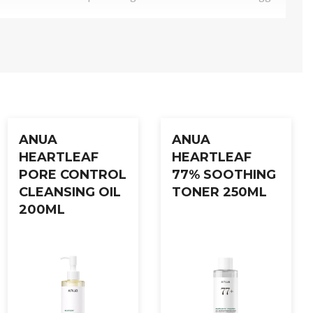
når som helst i løpet av dagen for ekstra fukt og friskhet.
ANUA
ANUA
HEARTLEAF
HEARTLEAF
PORE CONTROL
77% SOOTHING
CLEANSING OIL
TONER 250ML
200ML