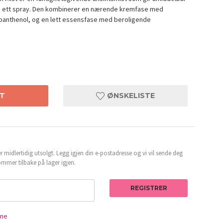
re ett spray. Den kombinerer en nærende kremfase med
 panthenol, og en lett essensfase med beroligende
T
ØNSKELISTE
 midlertidig utsolgt. Legg igjen din e-postadresse og vi vil sende deg
mmer tilbake på lager igjen.
REGISTRER
Dr. Alt
ene