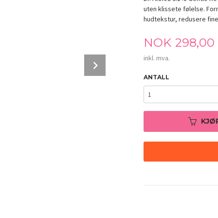
uten klissete følelse. Fo
hudtekstur, redusere fine
Pris
NOK
298,00
inkl. mva.
Next
ANTALL
KJØ
Dr. Althea 0.1% Gentle Retinol Serum 30m