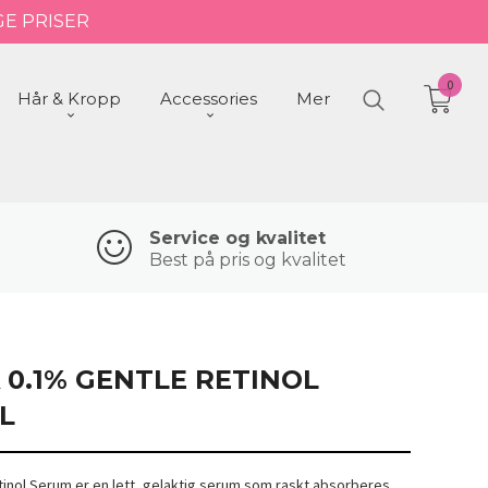
GE PRISER
0
Hår & Kropp
Accessories
Mer
Service og kvalitet
Best på pris og kvalitet
 0.1% GENTLE RETINOL
L
tinol Serum er en lett, gelaktig serum som raskt absorberes