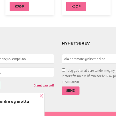
KJØP
KJØP
NYHETSBREV
Jeg godtar at dere sender meg nyh
innforstått med vilkårene for bruk av p
informasjon
Glemt passord?
×
e ordre og motta