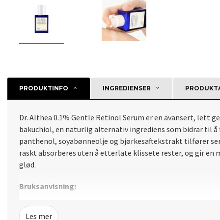
PRODUKTINFO
INGREDIENSER
PRODUKTA
Dr. Althea 0.1% Gentle Retinol Serum er en avansert, lett g
bakuchiol, en naturlig alternativ ingrediens som bidrar til
panthenol, soyabønneolje og bjørkesaftekstrakt tilfører se
raskt absorberes uten å etterlate klissete rester, og gir en 
glød.
Bruksanvisning:
Påfør en moderat mengde jevnt over renset ansikt og hals.
Les mer
beskytte huden og maksimere effekten av anti-aging pleien