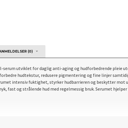
NMELDELSER (0)
el-serum utviklet for daglig anti-aging og hudforbedrende pleie ut
 å forbedre hudtekstur, redusere pigmentering og fine linjer samt
rumet intensiv fuktighet, styrker hudbarrieren og beskytter mot 
myk, fast og strålende hud med regelmessig bruk. Serumet hjelper ti
 Klapp lett inn for å fremme absorpsjon. Serumet kan brukes om k
.