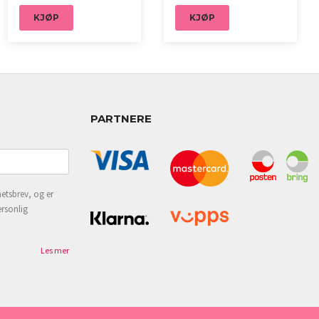
KJØP
KJØP
PARTNERE
etsbrev, og er
ersonlig
Les mer