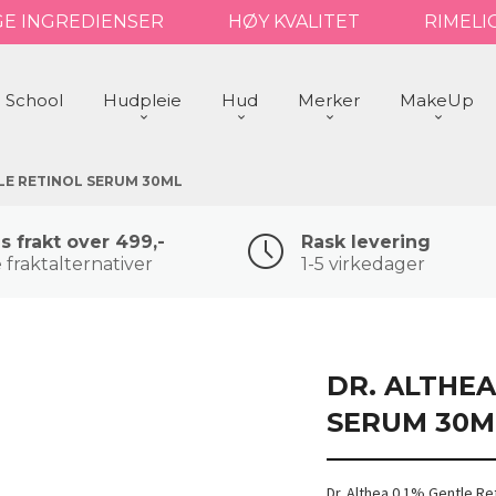
GE INGREDIENSER
HØY KVALITET
RIMELI
 School
Hudpleie
Hud
Merker
MakeUp
TLE RETINOL SERUM 30ML
is frakt over 499,-
Rask levering
 fraktalternativer
1-5 virkedager
DR. ALTHEA
SERUM 30M
Dr. Althea 0.1% Gentle Re