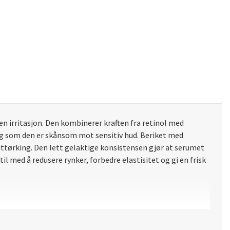
en irritasjon. Den kombinerer kraften fra retinol med
idig som den er skånsom mot sensitiv hud. Beriket med
uttørking. Den lett gelaktige konsistensen gjør at serumet
l med å redusere rynker, forbedre elastisitet og gi en frisk
velden. Følg opp med fuktighetskrem og SPF på dagen for å