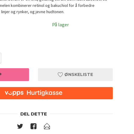
rmelen kombinerer retinol og bakuchiol for å forbedre
 linjer og rynker, og jevne hudtonen.
På lager
P
ØNSKELISTE
DEL DETTE
l
Dr. Alt