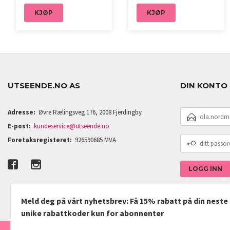
KJØP
KJØP
UTSEENDE.NO AS
DIN KONTO
E-
Adresse:
Øvre Rælingsveg 176, 2008 Fjerdingby
POSTADRESSE
E-post:
kundeservice@utseende.no
DITT
Foretaksregisteret:
926590685 MVA
PASSORD
Meld deg på vårt nyhetsbrev: Få 15% rabatt på din nest
unike rabattkoder kun for abonnenter