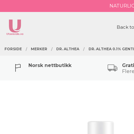
Gå
NATURLI
Lukk
til
innholdet
PRODUKTER
Back to
FORSIDE
MERKER
DR. ALTHEA
DR. ALTHEA 0.1% GEN
Norsk nettbutikk
Grat
Flere