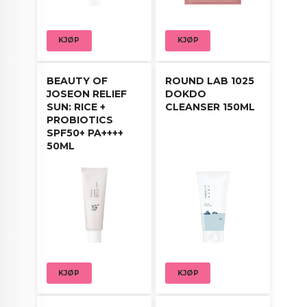
Påfør jevnt over ansiktet og klapp forsiktig for å
fremme absorpsjon.
KJØP
KJØP
BEAUTY OF
ROUND LAB 1025
JOSEON RELIEF
DOKDO
SUN: RICE +
CLEANSER 150ML
PROBIOTICS
SPF50+ PA++++
50ML
KJØP
KJØP