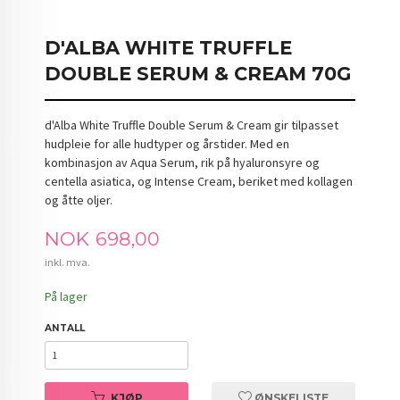
D'ALBA WHITE TRUFFLE
DOUBLE SERUM & CREAM 70G
d'Alba White Truffle Double Serum & Cream gir tilpasset
hudpleie for alle hudtyper og årstider. Med en
kombinasjon av Aqua Serum, rik på hyaluronsyre og
centella asiatica, og Intense Cream, beriket med kollagen
og åtte oljer.
Pris
NOK
698,00
inkl. mva.
På lager
ANTALL
KJØP
ØNSKELISTE