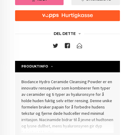
DEL DETTE
PRODUKTINFO
Biodance Hydro Ceramide Cleansing Powder er en
innovativ rensepulver som kombinerer fem typer
av ceramider og ti typer av hyaluronsyre for å
holde huden fuktig selv etter rensing. Denne unike
formelen bruker papain for å forbedre hudens
tekstur og fjerne døde hudceller med minimal
irritasjon. Niacinamide bidrar til å jevne ut hudtonen
og lysne dullhet, mens hyaluronsyren gir dyp
fuktighet til huden.