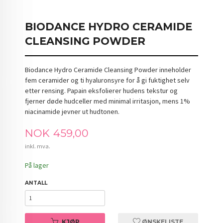
BIODANCE HYDRO CERAMIDE
CLEANSING POWDER
Biodance Hydro Ceramide Cleansing Powder inneholder
fem ceramider og ti hyaluronsyre for å gi fuktighet selv
etter rensing. Papain eksfolierer hudens tekstur og
fjerner døde hudceller med minimal irritasjon, mens 1%
niacinamide jevner ut hudtonen.
Pris
NOK
459,00
inkl. mva.
På lager
ANTALL
KJØP
ØNSKELISTE