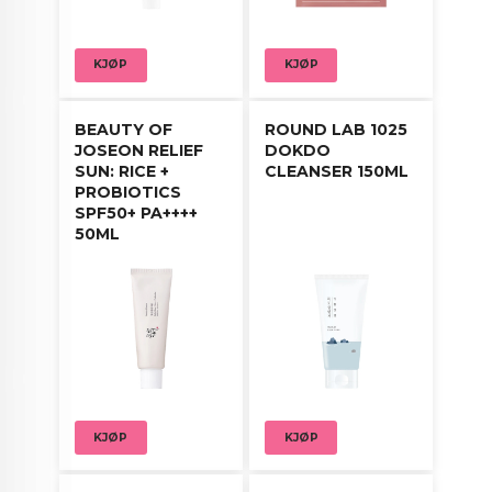
Cleansing Powder og gi huden din en dyp og
skånsom rens!
KJØP
KJØP
BEAUTY OF
ROUND LAB 1025
JOSEON RELIEF
DOKDO
SUN: RICE +
CLEANSER 150ML
PROBIOTICS
SPF50+ PA++++
50ML
KJØP
KJØP