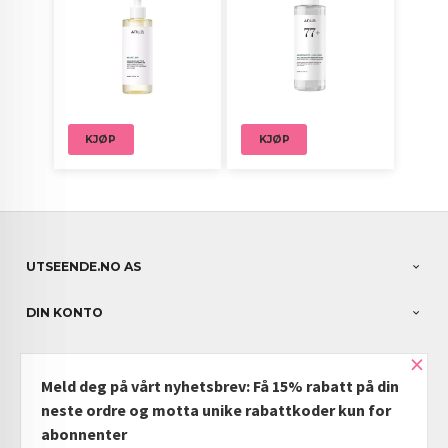
KJØP
KJØP
UTSEENDE.NO AS
DIN KONTO
×
NYHETSBREV
Meld deg på vårt nyhetsbrev: Få 15% rabatt på din
PARTNERE
neste ordre og motta unike rabattkoder kun for
abonnenter