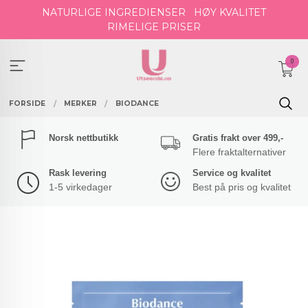
Gå
NATURLIGE INGREDIENSER
HØY KVALITET
til
RIMELIGE PRISER
innholdet
0
FORSIDE
MERKER
BIODANCE
Norsk nettbutikk
Gratis frakt over 499,-
Flere fraktalternativer
Rask levering
Service og kvalitet
1-5 virkedager
Best på pris og kvalitet