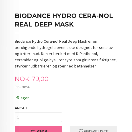
BIODANCE HYDRO CERA-NOL
REAL DEEP MASK
Biodance Hydro Cera-nol Real Deep Mask er en
beroligende hydrogel-sovemaske designet for sensitiv
og irritert hud. Den er beriket med D-Panthenol,
ceramider og oligo-hyaluronsyre som gir intens fuktighet,
styrker hudbarrieren og roer ned betennelser.
Pris
NOK
79,00
inkl. mva.
På lager
ANTALL
KJØP
ØNSKELISTE