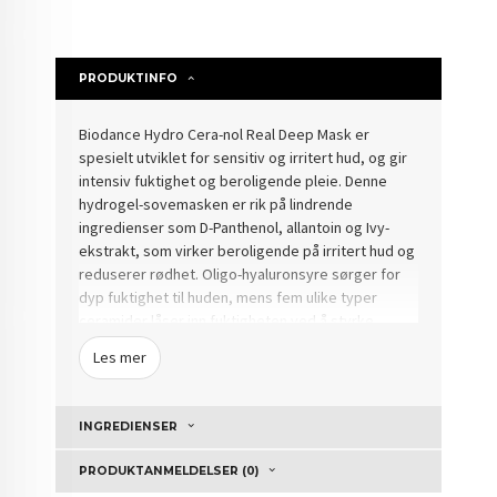
PRODUKTINFO
Biodance Hydro Cera-nol Real Deep Mask er
spesielt utviklet for sensitiv og irritert hud, og gir
intensiv fuktighet og beroligende pleie. Denne
hydrogel-sovemasken er rik på lindrende
ingredienser som D-Panthenol, allantoin og Ivy-
ekstrakt, som virker beroligende på irritert hud og
reduserer rødhet. Oligo-hyaluronsyre sørger for
dyp fuktighet til huden, mens fem ulike typer
ceramider låser inn fuktigheten ved å styrke
hudbarrieren og forhindre vannmangel.
Les mer
Hydrogelmaterialet i masken sikrer optimal
vedheft til ansiktet, noe som gir effektiv leveranse
INGREDIENSER
av aktive ingredienser uten å etterlate klissete
rester. Etter 3-4 timer blir masken gjennomsiktig
PRODUKTANMELDELSER (0)
og absorberes fullstendig i huden. Denne masken