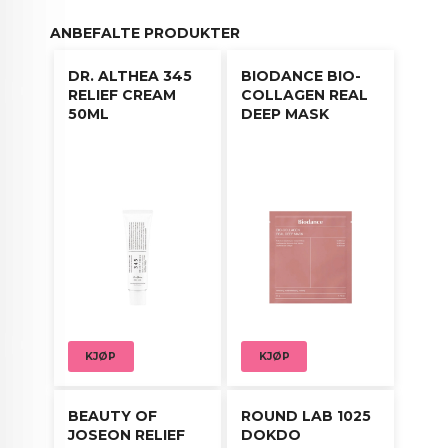
er ideell for de som sliter med dehydrert og
sensitiv hud, da den gir umiddelbar avkjøling og
ANBEFALTE PRODUKTER
næring, samt forbedrer hudens fasthet og glød.
DR. ALTHEA 345
BIODANCE BIO-
RELIEF CREAM
COLLAGEN REAL
50ML
DEEP MASK
Bruksanvisning:
Påfør masken som siste steg i hudpleierutinen din.
La den virke over natten eller i minst 3-4 timer.
Vask ansiktet neste morgen for å avsløre mykere,
glattere og mer hydrert hud.
*Tips: Dagtid: Etter toneren eller serumet, påfør
masken og la den være på i 3-4 timer, eller til den
blir gjennomsiktig.
KJØP
KJØP
BEAUTY OF
ROUND LAB 1025
JOSEON RELIEF
DOKDO