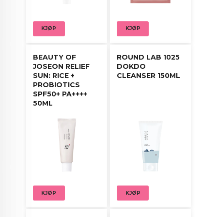
For ekstra pleie kan padene legges på tørre
områder som en ansiktsmaske i noen minutter.
KJØP
KJØP
Fjern og klapp forsiktig inn gjenværende
essens i huden.
BEAUTY OF
ROUND LAB 1025
JOSEON RELIEF
DOKDO
SUN: RICE +
CLEANSER 150ML
PROBIOTICS
SPF50+ PA++++
50ML
KJØP
KJØP