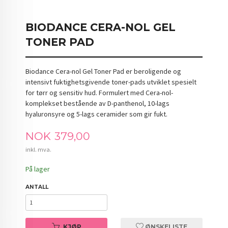
BIODANCE CERA-NOL GEL
TONER PAD
Biodance Cera-nol Gel Toner Pad er beroligende og
intensivt fuktighetsgivende toner-pads utviklet spesielt
for tørr og sensitiv hud. Formulert med Cera-nol-
komplekset bestående av D-panthenol, 10-lags
hyaluronsyre og 5-lags ceramider som gir fukt.
Pris
NOK
379,00
inkl. mva.
På lager
ANTALL
KJØP
ØNSKELISTE