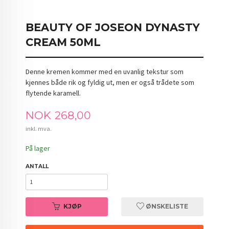
BEAUTY OF JOSEON DYNASTY
CREAM 50ML
Denne kremen kommer med en uvanlig tekstur som
kjennes både rik og fyldig ut, men er også trådete som
flytende karamell.
Pris
NOK
268,00
inkl. mva.
På lager
ANTALL
KJØP
ØNSKELISTE