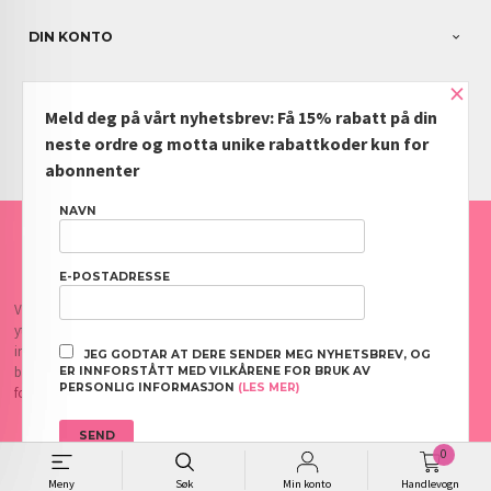
DIN KONTO
×
NYHETSBREV
Meld deg på vårt nyhetsbrev: Få 15% rabatt på din
PARTNERE
neste ordre og motta unike rabattkoder kun for
abonnenter
NAVN
FRAKT
KJØPSBETINGELSER
SIKKERHET OG PERSONVERN
NYHETSBREV
BLOGG
OFTE STILTE SPØRSMÅL
E-POSTADRESSE
Vår nettbutikk bruker cookies slik at du får en bedre kjøpsopplevelse og vi kan
yte deg bedre service. Vi bruker cookies hovedsaklig til å lagre
innloggingsdetaljer og huske hva du har puttet i handlekurven din. Fortsett å
JEG GODTAR AT DERE SENDER MEG NYHETSBREV, OG
bruke siden som normalt om du godtar dette.
Les mer
eller
endre innstillinger
ER INNFORSTÅTT MED VILKÅRENE FOR BRUK AV
PERSONLIG INFORMASJON
(LES MER)
for cookies.
0
// B2B form additional text
Meny
Søk
Min konto
Handlevogn