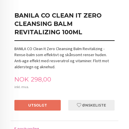
BANILA CO CLEAN IT ZERO
CLEANSING BALM
REVITALIZING 100ML
BANILA CO Clean It Zero Cleansing Balm Revitalizing -
Rense-balm som effektivt og skånsomt renser huden.
Anti-age effekt med resveratrol og vitaminer. Flott mot
alderstegn og aknehud.
Pris
NOK
298,00
inkl. mva.
UTSOLGT
ØNSKELISTE
E-postvarsling