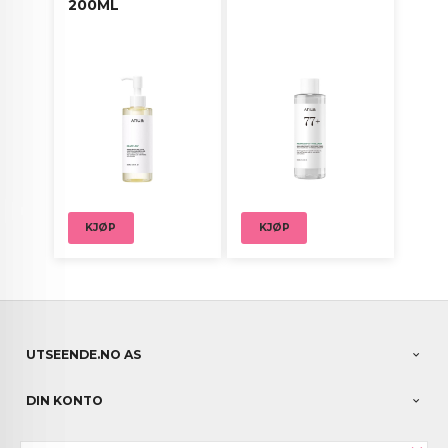
200ML
KJØP
KJØP
UTSEENDE.NO AS
DIN KONTO
NYHETSBREV