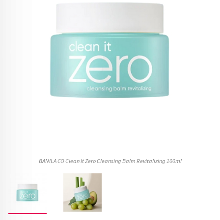
BANILA CO Clean It Zero Cleansing Balm Revitalizing 100ml