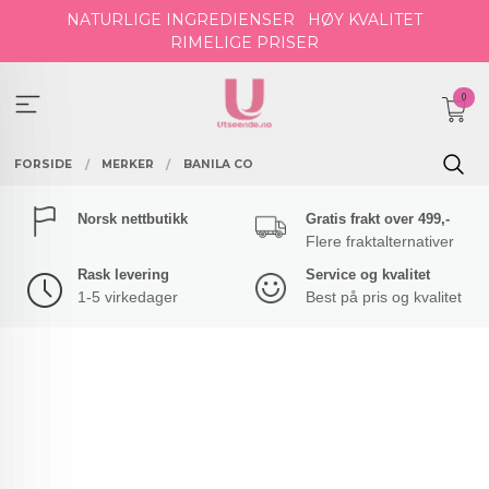
Gå
NATURLIGE INGREDIENSER
HØY KVALITET
til
RIMELIGE PRISER
innholdet
0
FORSIDE
MERKER
BANILA CO
Norsk nettbutikk
Gratis frakt over 499,-
Flere fraktalternativer
Rask levering
Service og kvalitet
1-5 virkedager
Best på pris og kvalitet