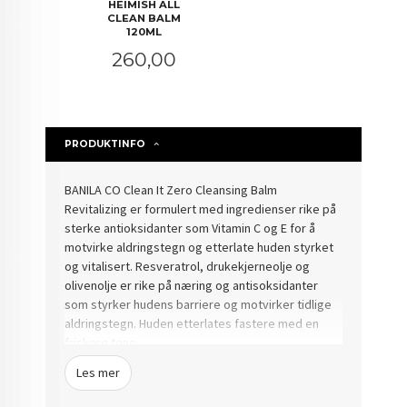
HEIMISH ALL
CLEAN BALM
120ML
Pris
260,00
PRODUKTINFO
BANILA CO Clean It Zero Cleansing Balm
Revitalizing er formulert med ingredienser rike på
sterke antioksidanter som Vitamin C og E for å
motvirke aldringstegn og etterlate huden styrket
og vitalisert. Resveratrol, drukekjerneolje og
olivenolje er rike på næring og antisoksidanter
som styrker hudens barriere og motvirker tidlige
aldringstegn. Huden etterlates fastere med en
friskere tone.
Les mer
Rensebalmen fjerner effektivt solkrem og
sminke, også vannfast sminke. Passer til alle