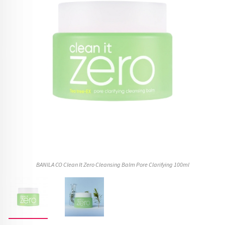
BANILA CO Clean It Zero Cleansing Balm Pore Clarifying 100ml