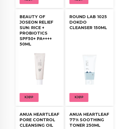
Bruk spatelen til å påføre en passe mengde på
tørr hud.
BEAUTY OF
ROUND LAB 1025
varm produktet i hendende slik at den blir en
JOSEON RELIEF
DOKDO
olje. Så masserer du rensen direkte på ansiktet
SUN: RICE +
CLEANSER 150ML
til sminke og smuss oppløses.
PROBIOTICS
Fukt fingrene med vann og masser videre. Skyll
SPF50+ PA++++
av med lunkent vann.
50ML
KJØP
KJØP
ANUA HEARTLEAF
ANUA HEARTLEAF
PORE CONTROL
77% SOOTHING
CLEANSING OIL
TONER 250ML