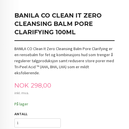
BANILA CO CLEAN IT ZERO
CLEANSING BALM PORE
CLARIFYING 100ML
BANILA CO Clean It Zero Cleansing Balm Pore Clarifying er
en rensebalm for fet og kombinasjons hud som trenger å
regulerer talgproduksjon samt redusere store porer med
Tri-Peel Acid ™ (AHA, BHA, LHA) som er mildt
eksfolierende.
Pris
NOK
298,00
inkl. mva.
På lager
ANTALL