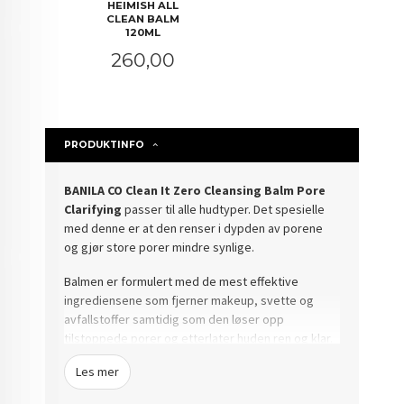
HEIMISH ALL
CLEAN BALM
120ML
Pris
260,00
PRODUKTINFO
BANILA CO Clean It Zero Cleansing Balm Pore
Clarifying
passer til alle hudtyper. Det spesielle
med denne er at den renser i dypden av porene
og gjør store porer mindre synlige.
Balmen er formulert med de mest effektive
ingrediensene som fjerner makeup, svette og
avfallstoffer samtidig som den løser opp
tilstoppede porer og etterlater huden ren og klar.
Les mer
Produktet er spesialformulert med Tri-Peel Acid ™
som består av AHA, BHA og LHA. Denne