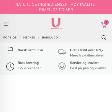
Gå
NATURLIGE INGREDIENSER
HØY KVALITET
til
RIMELIGE PRISER
innholdet
0
FORSIDE
MERKER
BANILA CO
Norsk nettbutikk
Gratis frakt over 499,-
Flere fraktalternativer
Rask levering
Service og kvalitet
1-5 virkedager
Best på pris og kvalitet