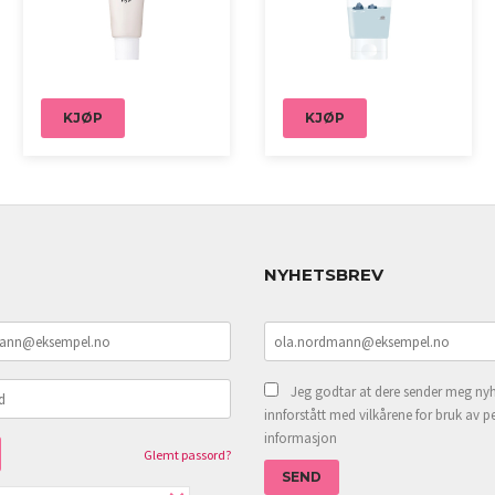
KJØP
KJØP
NYHETSBREV
Jeg godtar at dere sender meg nyh
innforstått med vilkårene for bruk av p
informasjon
Glemt passord?