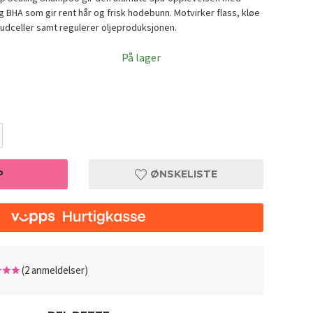
 BHA som gir rent hår og frisk hodebunn. Motvirker flass, kløe
dceller samt regulerer oljeproduksjonen.
På lager
P
ØNSKELISTE
poo 180ml
Aromati
(2 anmeldelser)