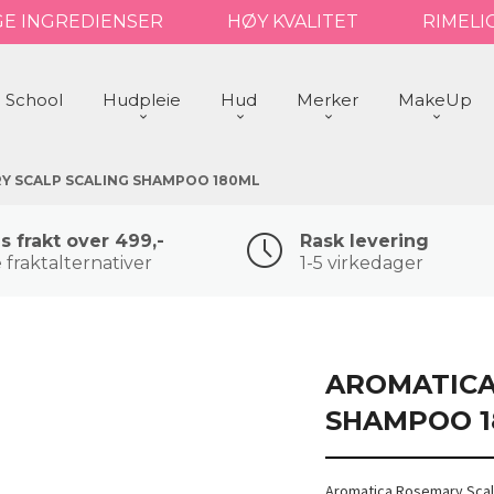
GE INGREDIENSER
HØY KVALITET
RIMELI
 School
Hudpleie
Hud
Merker
MakeUp
Y SCALP SCALING SHAMPOO 180ML
is frakt over 499,-
Rask levering
 fraktalternativer
1-5 virkedager
AROMATICA
SHAMPOO 1
Aromatica Rosemary Scal