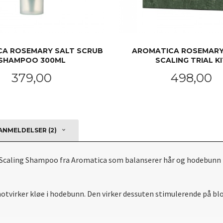
A ROSEMARY SALT SCRUB
AROMATICA ROSEMARY
SHAMPOO 300ML
SCALING TRIAL K
Pris
Pris
379,00
498,00
KJØP
KJØP
NMELDELSER (2)
p Scaling Shampoo fra Aromatica som balanserer hår og hodebunn
tvirker kløe i hodebunn. Den virker dessuten stimulerende på bl