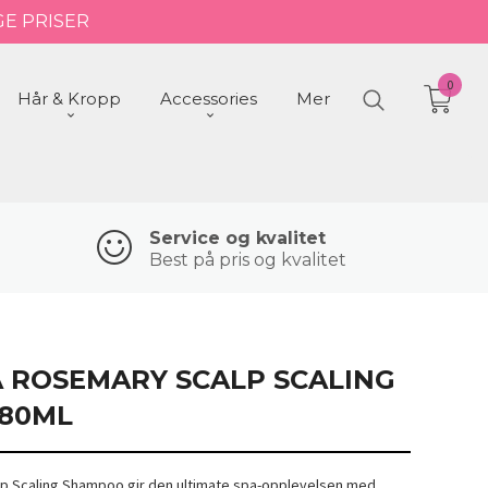
GE PRISER
0
Hår & Kropp
Accessories
Mer
Service og kvalitet
Best på pris og kvalitet
 ROSEMARY SCALP SCALING
80ML
p Scaling Shampoo gir den ultimate spa-opplevelsen med