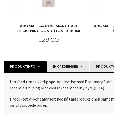
AROMATICA ROSEMARY HAIR
AROMATIC
THICKENING CONDITIONER 180ML
Pris
229,00
KJØP
PRODUKTINFO
INGREDIENSER
PRODUKTA
Her får du en skikkelig spa-opplevelse med Rosemary Scal
essensiell olje og blad ekstrakt samt salisylsyre (BHA).
Produktet virker balanserende på talgproduksjonen samt mo
og tilstoppede porer.