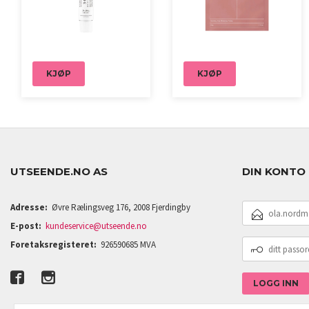
KJØP
KJØP
UTSEENDE.NO AS
DIN KONTO
E-
Adresse:
Øvre Rælingsveg 176, 2008 Fjerdingby
POSTADRESSE
E-post:
kundeservice@utseende.no
DITT
Foretaksregisteret:
926590685 MVA
PASSORD