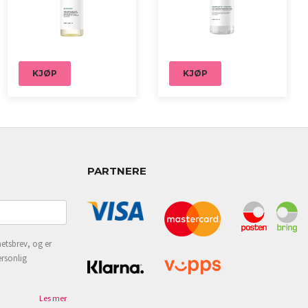
KJØP
KJØP
PARTNERE
etsbrev, og er
ersonlig
Les mer