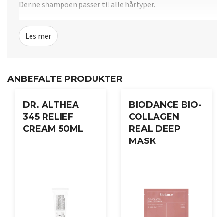
Denne shampoen passer til alle hårtyper.
Vegansk og Cruelty free, helt uten sulfat, silikon, syntetisk
Les mer
Brukerveiledning:
Masseres inn i fuktig hår
ANBEFALTE PRODUKTER
Skyll godt av med lunkent vann
Kan brukes daglig
DR. ALTHEA
BIODANCE BIO-
345 RELIEF
COLLAGEN
CREAM 50ML
REAL DEEP
MASK