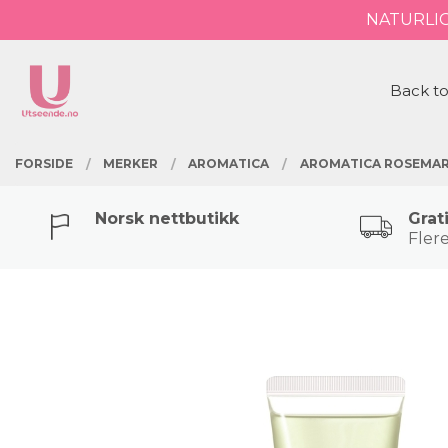
Gå
NATURLI
Lukk
til
innholdet
PRODUKTER
Back to
FORSIDE
MERKER
AROMATICA
AROMATICA ROSEMAR
Norsk nettbutikk
Grat
Flere