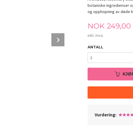
botaniske ingredienser og
og opphopning av døde hu
Pris
NOK
249,00
inkl. mva.
Next
ANTALL
KJØ
Aromatica Rosemary Scalp Scaling Sham
Vurdering: