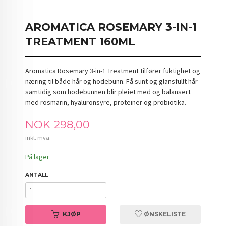
AROMATICA ROSEMARY 3-IN-1
TREATMENT 160ML
Aromatica Rosemary 3-in-1 Treatment tilfører fuktighet og
næring til både hår og hodebunn. Få sunt og glansfullt hår
samtidig som hodebunnen blir pleiet med og balansert
med rosmarin, hyaluronsyre, proteiner og probiotika.
Pris
NOK
298,00
inkl. mva.
På lager
ANTALL
KJØP
ØNSKELISTE