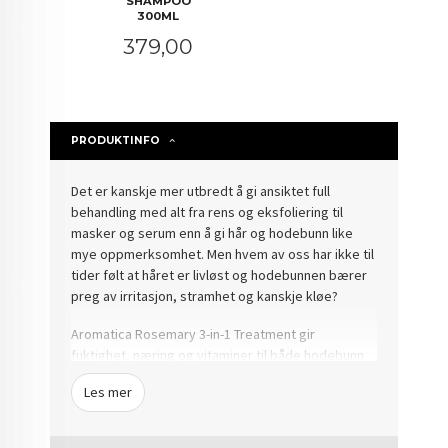
SHAMPOO
300ML
Pris
379,00
PRODUKTINFO
Det er kanskje mer utbredt å gi ansiktet full
behandling med alt fra rens og eksfoliering til
masker og serum enn å gi hår og hodebunn like
mye oppmerksomhet. Men hvem av oss har ikke til
tider følt at håret er livløst og hodebunnen bærer
preg av irritasjon, stramhet og kanskje kløe?
Aromatica Rosemary 3-in-1 Treatment gir
fuktighet, næring og vitaminer til både hodebunn
og hår med 5 ulike hyaluronsyrer, hydrolyserte
Les mer
proteiner og rosmarin, oregano og ingefær. Huden
blir balansert og irritasjoner roes ned.