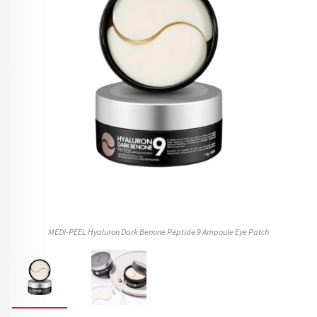
MEDI-PEEL Hyaluron Dark Benone Peptide 9 Ampoule Eye Patch