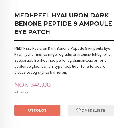
MEDI-PEEL HYALURON DARK
BENONE PEPTIDE 9 AMPOULE
EYE PATCH
MEDI-PEEL Hyaluron Dark Benone Peptide 9 Ampoule Eye
Patch lysner mørke ringer og tilfører intensiv fuktighet til
øyepartiet. Beriket med perle- og diamantpulver for en
strålende glød, samt ni typer peptider for å forbedre
elastisitet og styrke barrieren.
Pris
NOK
349,00
inkl. mva.
UTSOLGT
ØNSKELISTE