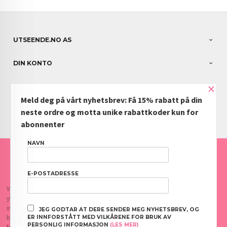
UTSEENDE.NO AS
DIN KONTO
×
NYHETSBREV
Meld deg på vårt nyhetsbrev: Få 15% rabatt på din
PARTNERE
neste ordre og motta unike rabattkoder kun for
abonnenter
NAVN
FRAKT
KJØPSBETINGELSER
SIKKERHET OG PERSONVERN
NYHETSBREV
BLOGG
OFTE STILTE SPØRSMÅL
E-POSTADRESSE
Vår nettbutikk bruker cookies slik at du får en bedre kjøpsopplevelse og vi kan
yte deg bedre service. Vi bruker cookies hovedsaklig til å lagre
innloggingsdetaljer og huske hva du har puttet i handlekurven din. Fortsett å
JEG GODTAR AT DERE SENDER MEG NYHETSBREV, OG
bruke siden som normalt om du godtar dette.
Les mer
eller
endre innstillinger
ER INNFORSTÅTT MED VILKÅRENE FOR BRUK AV
PERSONLIG INFORMASJON
(LES MER)