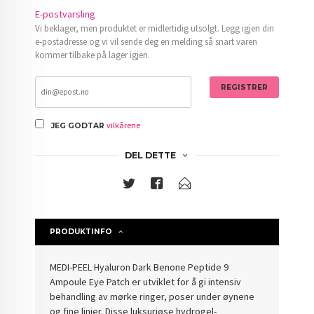
E-postvarsling
Vi beklager, men produktet er midlertidig utsolgt. Legg igjen din
e-postadresse og vi vil sende deg en melding så snart varen
kommer tilbake på lager igjen.
REGISTRER
vilkårene
JEG GODTAR
DEL DETTE
PRODUKTINFO
MEDI-PEEL Hyaluron Dark Benone Peptide 9
Ampoule Eye Patch er utviklet for å gi intensiv
behandling av mørke ringer, poser under øynene
og fine linjer. Disse luksuriøse hydrogel-