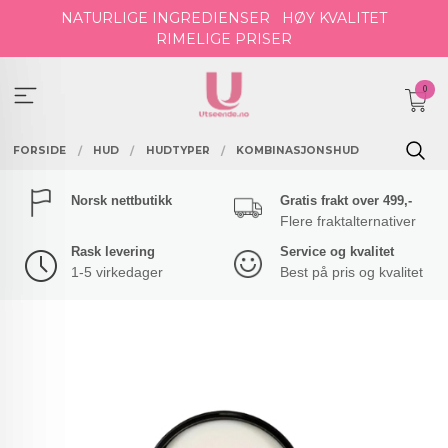
Gå
NATURLIGE INGREDIENSER
HØY KVALITET
til
RIMELIGE PRISER
innholdet
0
FORSIDE
HUD
HUDTYPER
KOMBINASJONSHUD
Norsk nettbutikk
Gratis frakt over 499,-
Flere fraktalternativer
Rask levering
Service og kvalitet
1-5 virkedager
Best på pris og kvalitet