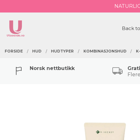
Gå
NATURLI
Lukk
til
innholdet
PRODUKTER
Back to
FORSIDE
HUD
HUDTYPER
KOMBINASJONSHUD
K
Norsk nettbutikk
Grat
Flere