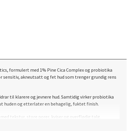
tics, formulert med 1% Pine Cica Complex og probiotika
r sensitiv, akneutsatt og fet hud som trenger grundig rens
rar til klarere og jevnere hud. Samtidig virker probiotika
t huden og etterlater en behagelig, fuktet finish.
med tekstur, store porer, kviser og overflødig talg.