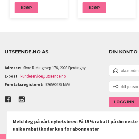
KJØP
KJØP
UTSEENDE.NO AS
DIN KONTO
E-
Adresse:
Øvre Rælingsveg 176, 2008 Fjerdingby
POSTADRESSE
E-post:
kundeservice@utseende.no
DITT
Foretaksregisteret:
926590685 MVA
PASSORD
Meld deg på vårt nyhetsbrev: Få 15% rabatt på din nest
unike rabattkoder kun for abonnenter