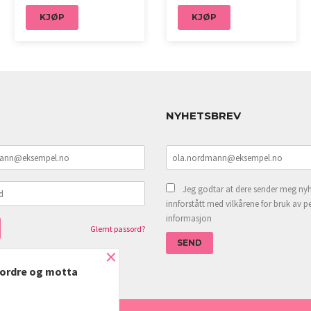
KJØP
KJØP
NYHETSBREV
Jeg godtar at dere sender meg nyh
innforstått med vilkårene for bruk av p
informasjon
Glemt passord?
×
e ordre og motta