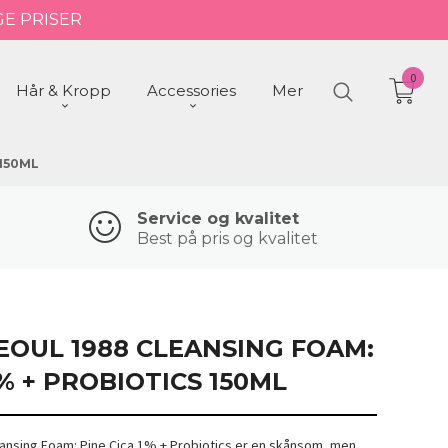
GE PRISER
0
Hår & Kropp
Accessories
Mer
 150ML
Service og kvalitet
Best på pris og kvalitet
EOUL 1988 CLEANSING FOAM:
1% + PROBIOTICS 150ML
nsing Foam: Pine Cica 1% + Probiotics er en skånsom, men