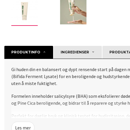
PRODUKTINFO
INGREDIENSER
PRODUKTA
Gi huden din en balansert og dypt rensende start på dagen
(Bifida Ferment Lysate) for en beroligende og hudstyrkende 
uten å miste fuktighet.
Formelen inneholder salicylsyre (BHA) som eksfolierer døde h
og Pine Cica beroligende, og bidrar til å reparere og styrke
Perfekt for daglig bruk og klinisk testet for hudirritasjon, 
Les mer
Bruksanvisning: