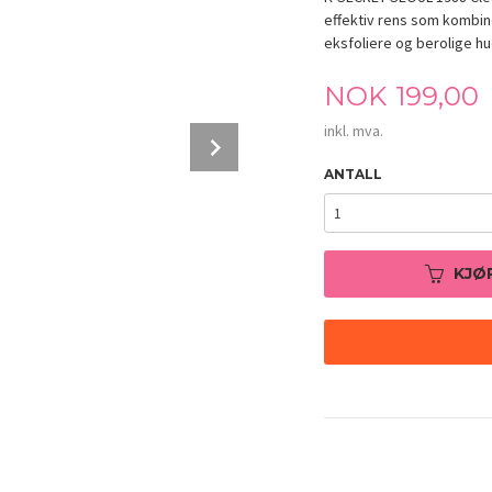
effektiv rens som kombine
eksfoliere og berolige hu
Pris
NOK
199,00
inkl. mva.
Next
ANTALL
KJØ
K-SECRET SEOUL 1988 Cleansing Foam: Pin