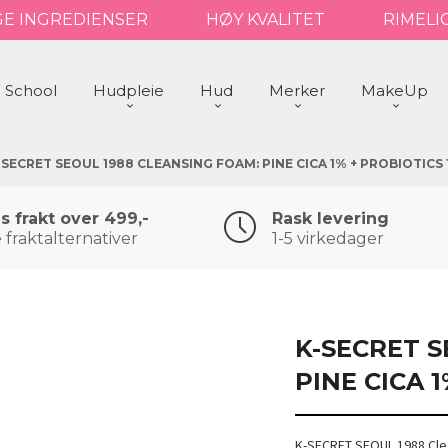
GE INGREDIENSER
HØY KVALITET
RIMELI
 School
Hudpleie
Hud
Merker
MakeUp
-SECRET SEOUL 1988 CLEANSING FOAM: PINE CICA 1% + PROBIOTICS
is frakt over 499,-
Rask levering
 fraktalternativer
1-5 virkedager
K-SECRET S
PINE CICA 
K-SECRET SEOUL 1988 Clea