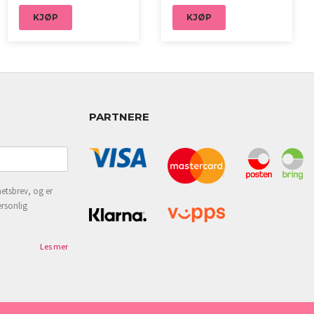
KJØP
KJØP
PARTNERE
etsbrev, og er
ersonlig
Les mer