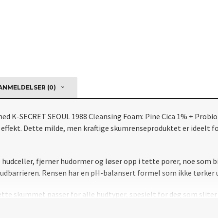
NMELDELSER (0)
 med K-SECRET SEOUL 1988 Cleansing Foam: Pine Cica 1% + Probio
effekt. Dette milde, men kraftige skumrenseproduktet er ideelt fo
udceller, fjerner hudormer og løser opp i tette porer, noe som bid
 hudbarrieren. Rensen har en pH-balansert formel som ikke tørker u
dette skummet passer for alle hudtyper, spesielt for deg som sliter 