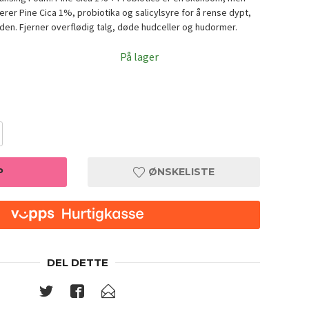
rer Pine Cica 1%, probiotika og salicylsyre for å rense dypt,
den. Fjerner overflødig talg, døde hudceller og hudormer.
På lager
P
ØNSKELISTE
DEL DETTE
e Cica 1% + Probiotics
K-SECRE