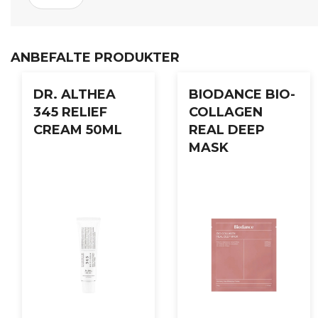
Påfør en passende mengde på vått ansikt, masser forsiktig 
ANBEFALTE PRODUKTER
DR. ALTHEA
BIODANCE BIO-
345 RELIEF
COLLAGEN
CREAM 50ML
REAL DEEP
MASK