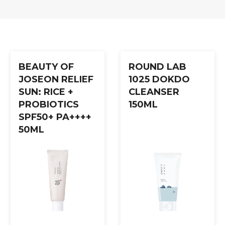
og skyll grundig med lunkent vann.
BEAUTY OF
ROUND LAB
JOSEON RELIEF
1025 DOKDO
SUN: RICE +
CLEANSER
PROBIOTICS
150ML
SPF50+ PA++++
50ML